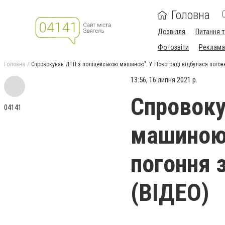
Головна
Дозвілля
Питання т
Фотозвіти
Реклама 
Головна
Спровокував ДТП з поліцейською машиною": У Новограді відбулася погон
13:56, 16 липня 2021 р.
Спровоку
04141
машиною"
погоння 
(ВІДЕО)