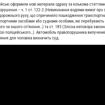
ейські оформили нові матеріали одразу за кількома статтям
рушення – ч. 1 ст. 122-2 (Невиконання водіями вимог про з
дорожнього руху, що спричинило пошкодження транспортни
спортними засобами або суднами особами, які перебувають 
го чи іншого сп’яніння…) та ст. 185 (Злісна непокора закон
зі поліцейського…). Автомобіль правопорушника вилучени
іяння для чоловіка визначить суд.