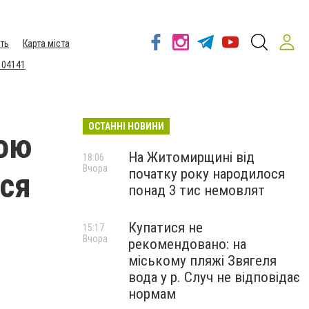
ть
Карта міста
 04141
ОСТАННІ НОВИНИ
кою
На Житомирщині від
18:06
Вчора
початку року народилося
ася
понад 3 тис немовлят
Купатися не
15:17
Вчора
рекомендовано: на
міському пляжі Звягеля
вода у р. Случ не відповідає
нормам