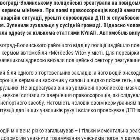
Новограді-Волинському поліцейські зреагували на повідом
а кермом мінівена. При появі правоохоронців водій намаг
аварійні ситуації, урешті спровокував ДТП зі службовою
ння. Зупинили зухвальця у сусідній громаді. Відносно чол
али одразу за кількома статтями КУпАП. Автомобіль вилу
воград-Волинського районного відділу поліції надійшло по
 кермом автомобіля «Mercedes Vito» у місті. Для перевірки
заявником адресою виїхали поліцейські сектору реагування
й біля одного з торговельних закладів, а його водій знаход
оронців керманич заскочив у салон і швидко поїхав геть, н
рульних. Не відреагував він на увімкнені проблискові маячк
 звукові сигнали та звернення правоохоронців, які слідувал
анспортного засобу. Натомість чоловік своїм кермуванням 
уації для інших учасників руху і всіляко провокував ДТП і
водій мінівена різко загальмував – і тільки моментальна реак
дії допомогли уникнути травмування учасників погоні у резуль