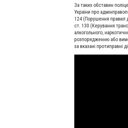
За таких обставин поліц
України про адмінправопо
124 (Порушення правил 
ст. 130 (Керування тран
алкогольного, наркотично
розпорядженню або вимо
за вказані протиправні д