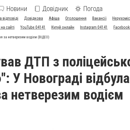
Новини
Довідник
Погода
а відповіді
Довідкова
Афіша
Оголошення
Вакансії
Нерухоміс
на сайті
YouTube 04141
Купуй онлайн
Instagram 04141
Facebook
ня за нетверезим водієм (ВІДЕО)
вав ДТП з поліцейсь
: У Новограді відбул
за нетверезим водієм