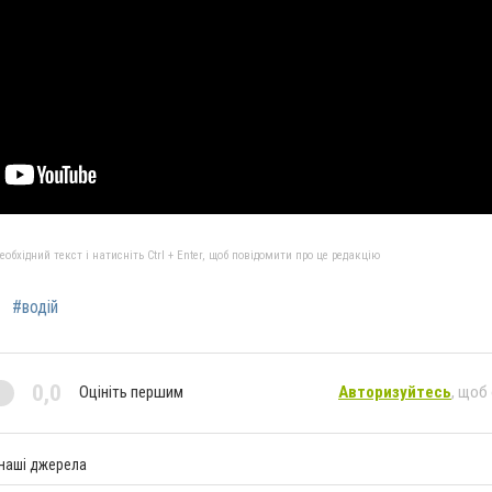
бхідний текст і натисніть Ctrl + Enter, щоб повідомити про це редакцію
#водій
0,0
Оцініть першим
Авторизуйтесь
, щоб
 наші джерела