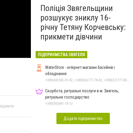
Поліція Звягельщини
розшукує зниклу 16-
річну Тетяну Корчевську:
прикмети дівчини
ПІДПРИЄМСТВА ЗВЯГЕЛЯ
WaterStore - інтернет магазин басейнів і
обладнання
+380(44)502-01-02, +380(66)777-78-42, +380(67)777-82-19, +380(67)890-80-80, +380(73)890-80-80, +380(44)502-01-03
Скорбота, ритуальні послуги в м. Звягель,
ритуальне господарство
+380(93)681-74-13
 оцінити
Додати підприємство