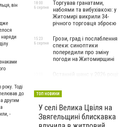
Торгував гранатами,
18:00
ьця, він
6 серпня
набоями та вибухівкою: у
Житомирі викрили 34-
річного торговця зброєю
адже
велося
к наряди
Грози, град і послаблення
15:23
ділу
6 серпня
спеки: синоптики
попередили про зміну
погоди на Житомирщині
ознаками
ого
Останній шанс у 2026 році:
13:09
6 серпня
оголошено набір на
 року. Тоді
безплатний курс для
апелював до
майбутніх водійок автобусів
ТОП НОВИНИ
за другим
У селі Велика Цвіля на
та
ли, -
Звягельщині блискавка
влучила в житловий