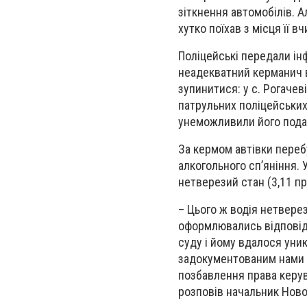
зіткнення автомобілів. 
хутко поїхав з місця її в
Поліцейські передали інф
неадекватний керманич в
зупинитися: у с. Рогаче
патрульних поліцейських
унеможливили його пода
За кермом автівки переб
алкогольного сп’яніння. 
нетверезий стан (3,11 пр
– Цього ж водія нетверез
оформлювались відповідн
суду і йому вдалося уник
задокументованим нами 
позбавлення права керув
розповів начальник Новог