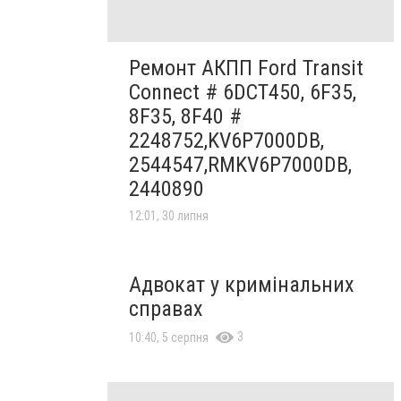
Ремонт АКПП Ford Transit
Connect # 6DCT450, 6F35,
8F35, 8F40 #
2248752,KV6P7000DB,
2544547,RMKV6P7000DB,
2440890
12:01, 30 липня
Адвокат у кримінальних
справах
3
10:40, 5 серпня