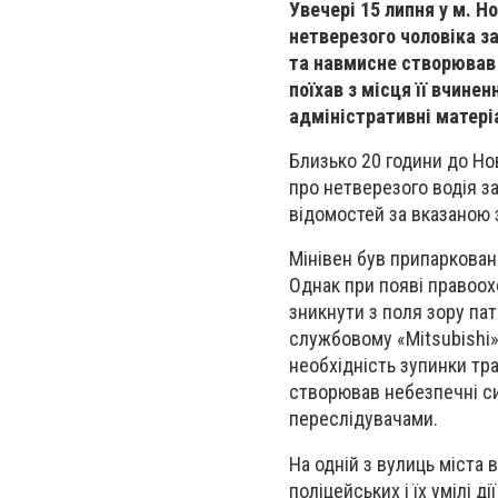
Увечері 15 липня у м. 
нетверезого чоловіка з
та навмисне створював 
поїхав з місця її вчине
адміністративні матері
Близько 20 години до Но
про нетверезого водія за
відомостей за вказаною 
Мінівен був припарковани
Однак при появі правоох
зникнути з поля зору пат
службовому «Mitsubishi»,
необхідність зупинки тр
створював небезпечні сит
переслідувачами.
На одній з вулиць міста 
поліцейських і їх умілі 