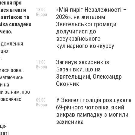
лення про
«Мій пиріг Незалежності –
ався втекти
13:00
Вчора
2026»: як жителям
 автівкою та
Звягельської громади
овіка складено
долучитися до
чено.
всеукраїнського
відомлення
кулінарного конкурсу
 цих
.
Загинув захисник із
11:00
Вчора
Баранівки, що на
ився зовні.
Звягельщині, Олександр
амагаючись
Окончик
и на
и за ним, про
повсякчас
У Звягелі поліція розшукала
09:00
Вчора
з
69-річного чоловіка, який
викрав лампадку з могили
захисника
ція
таті