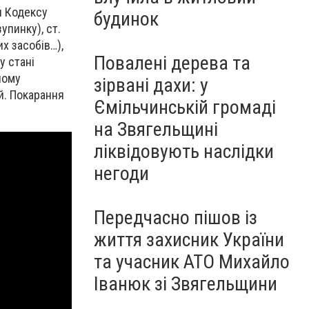
и Кодексу
будинок
упинку), ст.
х засобів…),
Повалені дерева та
у стані
ному
зірвані дахи: у
й. Покарання
Ємільчинській громаді
на Звягельщині
ліквідовують наслідки
негоди
Передчасно пішов із
життя захисник України
та учасник АТО Михайло
Іванюк зі Звягельщини