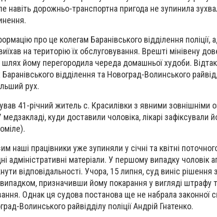
Але навіть дорожньо-транспортна пригода не зупинила зухвал
чинення.
ормацію про це колегам Баранівського відділення поліції, 
иїхав на територію їх обслуговування. Врешті мінівену до
ві шлях йому перегородила череда домашньої худоби. Відта
 Баранівського відділення та Новоград-Волинського райвід
льший рух.
ував 41-річний житель с. Красилівки з явними зовнішніми 
У медзакладі, куди доставили чоловіка, лікарі зафіксували й
оміле).
им наші працівники уже зупиняли у січні та квітні поточного
і адміністративні матеріали. У першому випадку чоловік 
нути відповідальності. Учора, 15 липня, суд виніс рішення 
випадком, призначивши йому покарання у вигляді штрафу 
ання. Однак ця судова постанова ще не набрала законної си
рад-Волинського райвідділу поліції Андрій Гнатенко.