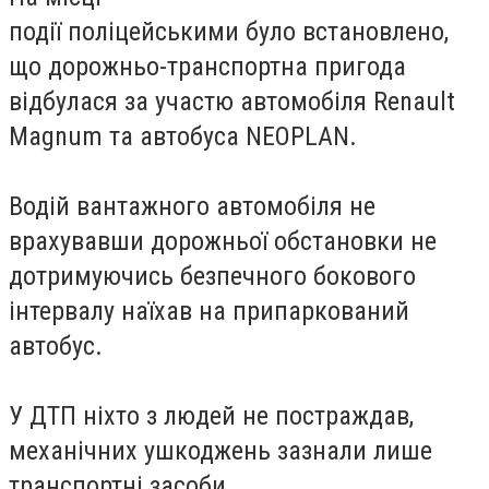
події
поліцейськими
було
встановлено
,
що дорожньо-транспортна пригода
відбулася за участю автомобіля Renault
Magnum та автобуса NEOPLAN.
Водій вантажного автомобіля не
врахувавши дорожньої
обстановки
не
дотримуючись безпечного бокового
інтервалу наїхав на припаркований
автобус.
У ДТП ніхто з людей не постраждав,
механічних ушкоджень
зазнали
лише
транспортні засоби.