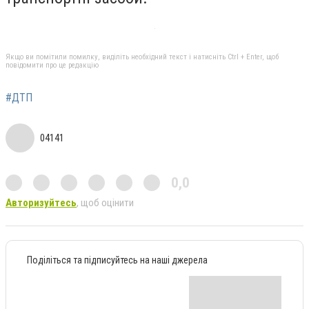
Якщо ви помітили помилку, виділіть необхідний текст і натисніть Ctrl + Enter, щоб
повідомити про це редакцію
#ДТП
04141
0,0
Авторизуйтесь
, щоб оцінити
Поділіться та підписуйтесь на наші джерела