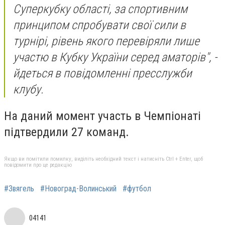
Суперкубку області, за спортивним
принципом спробувати свої сили в
турнірі, рівень якого перевіряли лише
участю в Кубку України серед аматорів", -
йдеться в повідомленні пресслужби
клубу.
На даний момент участь в Чемпіонаті
підтвердили 27 команд.
Якщо ви помітили помилку, виділіть необхідний текст і натисніть Ctrl + Enter, щоб
повідомити про це редакцію
#Звягель
#Новоград-Волинський
#футбол
04141