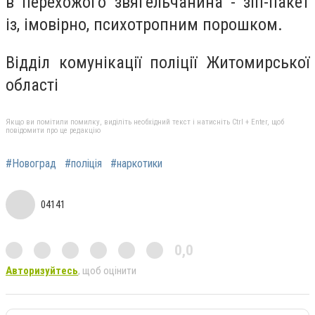
в перехожого звягельчанина - зіп-пакет
із, імовірно, психотропним порошком.
Відділ комунікації поліції Житомирської
області
Якщо ви помітили помилку, виділіть необхідний текст і натисніть Ctrl + Enter, щоб
повідомити про це редакцію
#Новоград
#поліція
#наркотики
04141
0,0
Авторизуйтесь
, щоб оцінити