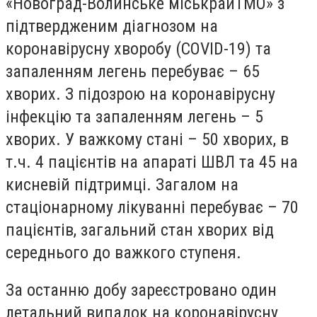
«Новоград-Волинське міськрайТМО» з
підтвердженим діагнозом на
коронавірусну хворобу (COVID-19) та
запаленням легень перебуває – 65
хворих. З підозрою на коронавірусну
інфекцію та запаленням легень – 5
хворих. У важкому стані – 50 хворих, в
т.ч. 4 пацієнтів на апараті ШВЛ та 45 на
кисневій підтримці. Загалом на
стаціонарному лікуванні перебуває – 70
пацієнтів, загальний стан хворих від
середнього до важкого ступеня.
За останню добу зареєстровано один
летальний випадок на коронавірусну