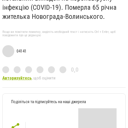
інфекцію (COVID-19). Померла 65 річна
жителька Новограда-Волинського.
Якщо ви помітили помилку, виділіть необхідний текст і натисніть Ctrl + Enter, щоб
повідомити про це редакцію
04141
0,0
Авторизуйтесь
, щоб оцінити
Поділіться та підписуйтесь на наші джерела