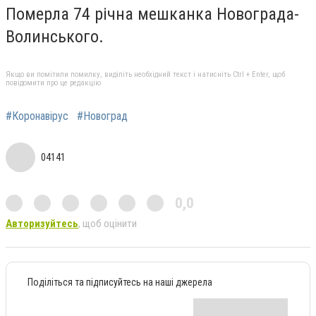
Померла 74 річна мешканка Новограда-
Волинського.
Якщо ви помітили помилку, виділіть необхідний текст і натисніть Ctrl + Enter, щоб
повідомити про це редакцію
#Коронавірус
#Новоград
04141
0,0
Авторизуйтесь
, щоб оцінити
Поділіться та підписуйтесь на наші джерела