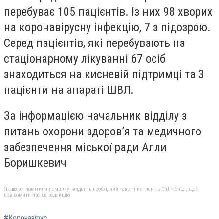
перебуває 105 пацієнтів. Із них 98 хворих
на коронавірусну інфекцію, 7 з підозрою.
Серед пацієнтів, які перебувають на
стаціонарному лікуванні 67 осіб
знаходиться на кисневій підтримці та 3
пацієнти на апараті ШВЛ.
За інформацією начальник відділу з
питань охорони здоров’я та медичного
забезпечення міської ради Алли
Боришкевич
Якщо ви помітили помилку, виділіть необхідний текст і натисніть Ctrl + Enter, щоб
повідомити про це редакцію
#Коронавірус