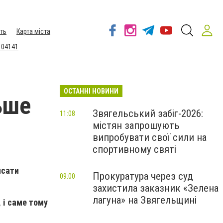
ть
Карта міста
 04141
ОСТАННІ НОВИНИ
ьше
Звягельський забіг-2026:
11:08
містян запрошують
випробувати свої сили на
спортивному святі
исати
Прокуратура через суд
09:00
захистила заказник «Зелена
лагуна» на Звягельщині
 і саме тому