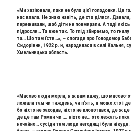
«Ми хазіювали, поки не було цієї голодовки. Ця г
нас впала. Не знаю навіть, де хто ділися. Давали, 
переживали, шоб діти не повмирали. А тоді якісь
підросли… Та вже так. То глід збираємо, то гнил
то… Шо там їсти…», – спогади про Голодомор Ба
Сидорівни, 1922 р. н, народилася в селі Кальня, с
Хмельницька область.
«Масово люди мерли, я ж вам кажу, шо масово-о-о
лежали там чи тиждень, чи п’ять, а може хто і дес
бо ніхто не заходив, ніхто не клопотався, де ж це 
де це там Роман чи …. ніхто не… ото лежать пока
нечайно… сусіди там люди негодящі були нікуда. 
були», – згадує Оксана Семенівна Іртюга, 1927 р.н.