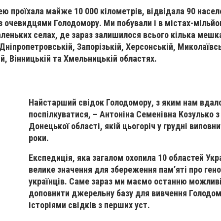
ю проїхала майже 10 000 кілометрів, відвідала 90 насел
 з очевидцями Голодомору. Ми побували і в містах-мільйон
аленьких селах, де зараз залишилося всього кілька мешка
Дніпропетровській, Запорізькій, Херсонській, Миколаївсь
ій, Вінницькій та Хмельницькій областях.
Найстарший свідок Голодомору, з яким нам вдал
поспілкуватися, – Антоніна Семенівна Козулько 
Донецької області, якій цьогоріч у грудні виповн
роки.
Експедиція, яка загалом охопила 10 областей Укр
велике значення для збереження пам’яті про ген
українців. Саме зараз ми маємо останню можлив
доповнити джерельну базу для вивчення Голодо
історіями свідків з перших уст.