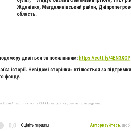
Жданівка, Магдалинівський район, Дніпропетров
область.
Голодомору дивіться за посиланням:
https://cutt.ly/4EN3XGP
їка історії. Невідомі сторінки» втілюється за підтримк
го фонду.
бхідний текст і натисніть Ctrl + Enter, щоб повідомити про це редакцію
0,0
Оцініть першим
Авторизуйтесь
, щоб