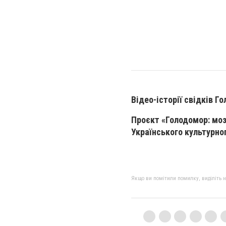
Відео-історії свідків 
Проєкт «Голодомор: моза
Українського культурно
Якщо ви помітили помилку, виділіть нео