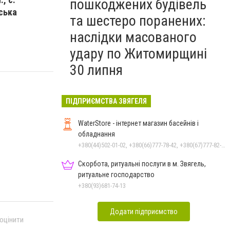
пошкоджених будівель
ська
та шестеро поранених:
наслідки масованого
удару по Житомирщині
30 липня
ПІДПРИЄМСТВА ЗВЯГЕЛЯ
и
WaterStore - інтернет магазин басейнів і
обладнання
+380(44)502-01-02, +380(66)777-78-42, +380(67)777-82-19, +380(67)890-80-80, +380(73)890-80-80, +380(44)502-01-03
Скорбота, ритуальні послуги в м. Звягель,
ритуальне господарство
+380(93)681-74-13
Додати підприємство
 оцінити