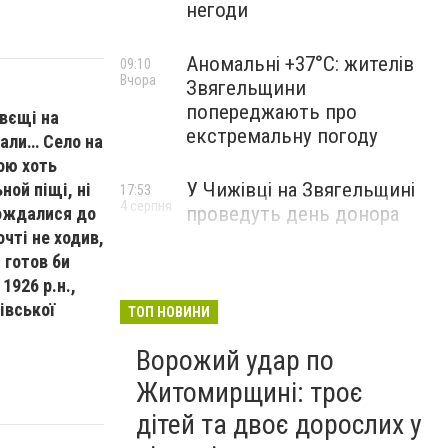
негоди
Аномальні +37°C: жителів
09:10
Вчора
Звягельщини
попереджають про
 вєщі на
екстремальну погоду
вали… Село на
чою хоть
У Чижівці на Звягельщині
ной піщі, ні
17:53
4 серпня
проведуть день донора
дождалися до
очті не ходив,
 готов би
1926 р.н.,
івської
ТОП НОВИНИ
Ворожий удар по
Житомирщині: троє
дітей та двоє дорослих у