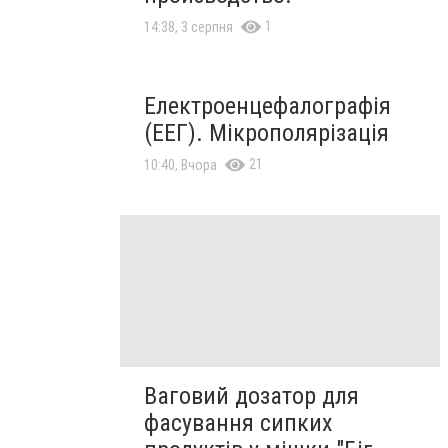
1
14:38, 3 серпня
Електроенцефалографія
(ЕЕГ). Мікрополярізація
21
10:40, Вчора
Ваговий дозатор для
фасування сипких