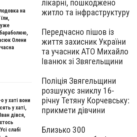
лікарні, пошкоджено
олодовка на
житло та інфраструктуру
їли,
 уже
Передчасно пішов із
у бараболюю,
басюк Олени
життя захисник України
учасна
та учасник АТО Михайло
Іванюк зі Звягельщини
Поліція Звягельщини
розшукує зниклу 16-
річну Тетяну Корчевську:
 у хаті вони
ять у хаті,
прикмети дівчини
Іван дівся,
 хтось
Близько 300
Усі слабі
, с.