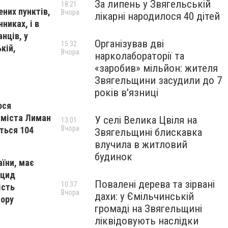
За липень у Звягельській
18:21
ених пунктів,
Вчора
лікарні народилося 40 дітей
никах, і в
нців, у
Організував дві
15:32
кій,
Вчора
нарколабораторії та
«заробив» мільйон: жителя
Звягельщини засудили до 7
років в'язниці
ося
з міста Лиман
У селі Велика Цвіля на
13:01
Вчора
иться 104
Звягельщині блискавка
влучила в житловий
будинок
аїни, має
оцид
Повалені дерева та зірвані
10:37
ість
Вчора
дахи: у Ємільчинській
мору
громаді на Звягельщині
ліквідовують наслідки