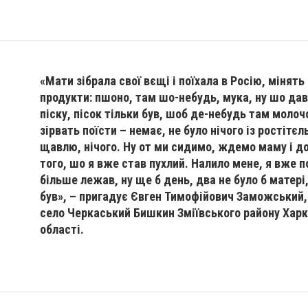
«Мати зібрала свої вєщі і поїхала в Росію, мінять
продукти: пшоно, там шо-небудь, мука, ну шо да
піску, пісок тільки був, шоб де-небудь там моло
зірвать поїсти – немає, не було нічого із ростітєль
щавлю, нічого. Ну от ми сидимо, ждемо маму і 
того, шо я вже став пухлий. Налило мене, я вже п
більше лежав, ну ще б день, два не було б матері,
був», – пригадує Євген Тимофійович Заможський, 
село Черкаський Бишкин Зміївського району Харк
області.