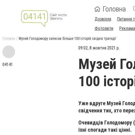
Головна
Дозвілля
Питання т
Фотозвіти
Реклама 
Головна
Музей Голодомору записав більше 100 історій свідків трагедії
09:02, 8 жовтня 2021 р.
Музей Го
04141
100 істор
Уже вдруге Музей Голо
свідчення тих, хто пер
Очевидців Голодомору (
їхні спогади такі цінні.