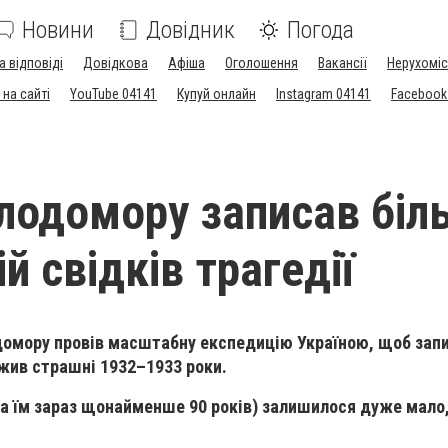
Новини
Довідник
Погода
а відповіді
Довідкова
Афіша
Оголошення
Вакансії
Нерухоміс
на сайті
YouTube 04141
Купуй онлайн
Instagram 04141
Facebook
лодомору записав біл
ій свідків трагедії
домору провів масштабну експедицію Україною, щоб зап
ежив страшні 1932–1933 роки.
а їм зараз щонайменше 90 років) залишилося дуже мало,