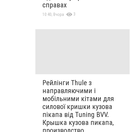
справах
3
10:40, Вчора
Рейлінги Thule з
направляючими і
мобільними кітами для
силової кришки кузова
пікапа від Tuning BVV.
Крышка кузова пикапа,
производство.