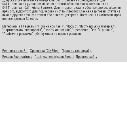
Допускається цитування матеріалів без отримання попередньої згоди
04141.com.ua за умови розміщення в тексті обов'язкового посилання на
04141.com.ua - Сайт міста Звягель. Для інтернет-видань обов'язкове розміщення
прямого, відкритого для пошукових систем гіперпосилання на цитовані статті не
нижче другого абзацу в тексті або в якості джерела. Порушення виняткових прав
переслідується Законом.
Матеріали з плашками "Новини компаній", "Промо", "Партнерський матеріал",
"Партнерський спецпроєкт", "Політичні новини", "Пресреліз", "PR", "Офіційно",
"Політична реклама" публікуються на правах реклами.
Реклама на сайті
Франшиза "CitySites"
Правила класифайд
Редакційна політика
Політика конфіденційності
Правила сайту