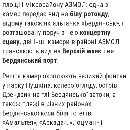
площі і мікрорайону АЗМОЛ: одна з
камер передає вид на
білу ротонду
,
відому також як альтанка «Бердянськ», і
розташовану поруч з нею
концертну
сцену
, дві інші камери в районі АЗМОЛ
транслюють вид на
Верхній маяк
і на
Бердянський порт
.
Решта камер охоплюють великий фонтан
у парку Пушкіна, колесо огляду, острів
Дзендзик на тлі Бердянської затоки, а
також пляжі в різних районах
Бердянської коси біля готелів
«Амальтея», «Аркада», «Лоцман» і