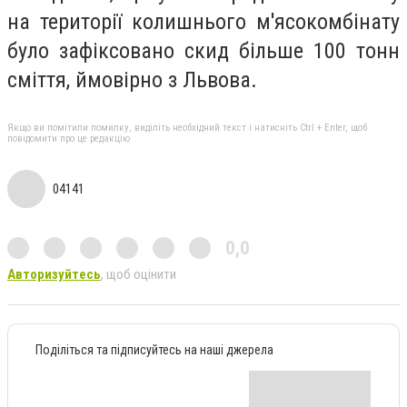
на території колишнього м'ясокомбінату
було зафіксовано скид більше 100 тонн
сміття, ймовірно з Львова.
Якщо ви помітили помилку, виділіть необхідний текст і натисніть Ctrl + Enter, щоб
повідомити про це редакцію
04141
0,0
Авторизуйтесь
, щоб оцінити
Поділіться та підписуйтесь на наші джерела