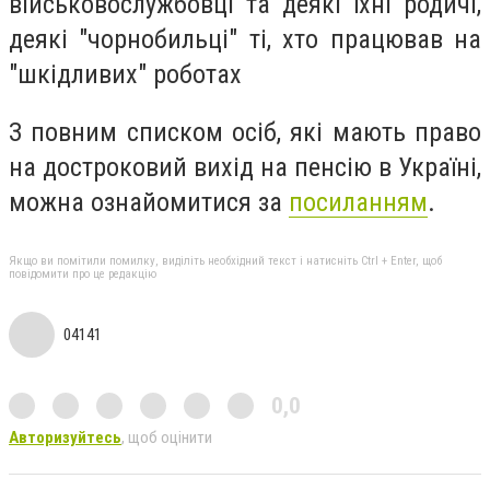
військовослужбовці та деякі їхні родичі,
деякі "чорнобильці" ті, хто працював на
"шкідливих" роботах
З повним списком осіб, які мають право
на достроковий вихід на пенсію в Україні,
можна ознайомитися за
посиланням
.
Якщо ви помітили помилку, виділіть необхідний текст і натисніть Ctrl + Enter, щоб
повідомити про це редакцію
04141
0,0
Авторизуйтесь
, щоб оцінити