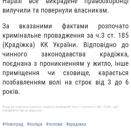
Наразі все викрадене правоохоронці
вилучили та повернули власникам.
За вказаними фактами розпочато
кримінальне провадження за ч.3 ст. 185
(Крадіжка) КК України. Відповідно до
чинного законодавства крадіжка,
поєднана з проникненням у житло, інше
приміщення чи сховище, карається
позбавленням волі на строк від 3 до 6
років.
Якщо ви помітили помилку, виділіть необхідний текст і натисніть Ctrl + Enter, щоб
повідомити про це редакцію
#Новоград
#поліція
#чоловік
#крадіжка