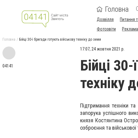
Головна
Дозвілля
Питання т
Фотозвіти
Реклама 
Головна
Бійці 30-ї бригади готують військову техніку до зими
17:07, 24 жовтня 2021 р.
Бійці 30-
04141
техніку 
Підтримання техніки та
запорука успішного вик
князя Костянтина Остро
озброєння та військової