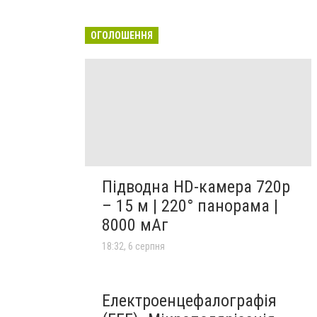
ОГОЛОШЕННЯ
Підводна HD-камера 720p
– 15 м | 220° панорама |
8000 мАг
18:32, 6 серпня
Електроенцефалографія