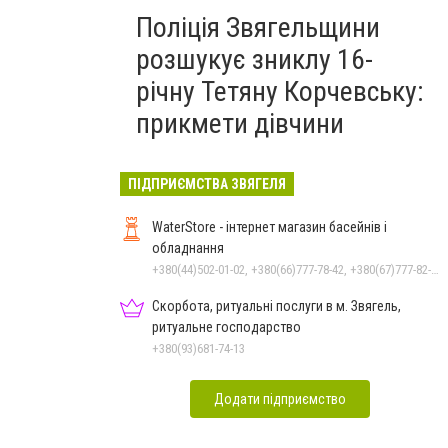
Поліція Звягельщини
розшукує зниклу 16-
річну Тетяну Корчевську:
прикмети дівчини
ПІДПРИЄМСТВА ЗВЯГЕЛЯ
WaterStore - інтернет магазин басейнів і
обладнання
+380(44)502-01-02, +380(66)777-78-42, +380(67)777-82-19, +380(67)890-80-80, +380(73)890-80-80, +380(44)502-01-03
Скорбота, ритуальні послуги в м. Звягель,
ритуальне господарство
+380(93)681-74-13
Додати підприємство