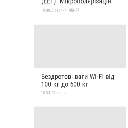
(ЕЕГ). Мікрополярізація
21
10:40, 5 серпня
Бездротові ваги Wi-Fi від
100 кг до 600 кг
18:34, 31 липня