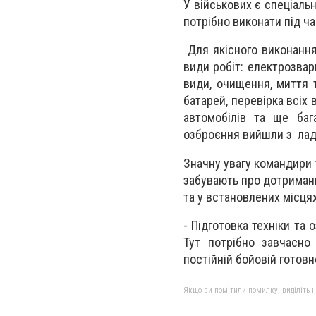
У військових є спеціальн
потрібно виконати під ч
Для якісного виконання 
види робіт: електрозвар
види, очищення, миття 
батарей, перевірка всіх 
автомобілів та ще баг
озброєння вийшли з лад
Значну увагу командири 
забувають про дотриманн
та у встановлених місця
- Підготовка техніки та
Тут потрібно завчасно
постійній бойовій готовн
Якщо ви помітили помилку, виділіть нео