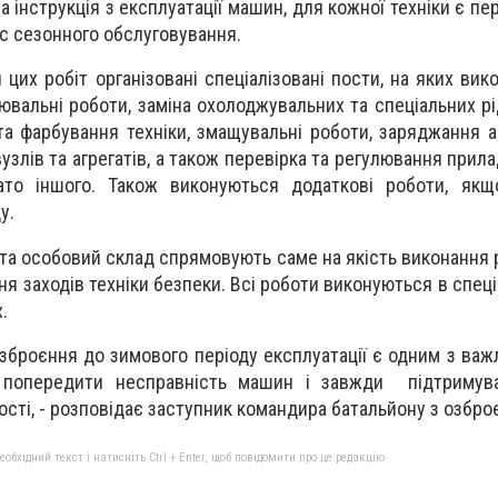
а інструкція з експлуатації машин, для кожної техніки є пере
ас сезонного обслуговування.
цих робіт організовані спеціалізовані пости, на яких вик
ювальні роботи, заміна охолоджувальних та спеціальних рі
та фарбування техніки, змащувальні роботи, заряджання 
вузлів та агрегатів, а також перевірка та регулювання прил
ато іншого. Також виконуються додаткові роботи, як
у.
та особовий склад спрямовують саме на якість виконання р
я заходів техніки безпеки. Всі роботи виконуються в спец
х.
 озброєння до зимового періоду експлуатації є одним з важ
 попередити несправність машин і завжди підтримува
ості, - розповідає заступник командира батальйону з озбро
бхідний текст і натисніть Ctrl + Enter, щоб повідомити про це редакцію