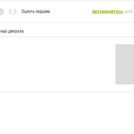
0,0
Оцініть першим
Авторизуйтесь
, щоб
 наші джерела