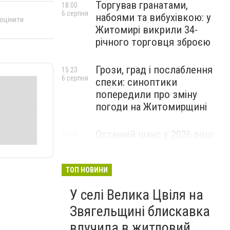
Торгував гранатами,
18:00
6 серпня
набоями та вибухівкою: у
 оцінити
Житомирі викрили 34-
річного торговця зброєю
Грози, град і послаблення
15:23
6 серпня
спеки: синоптики
попередили про зміну
погоди на Житомирщині
Останній шанс у 2026 році:
13:09
6 серпня
оголошено набір на
безплатний курс для
майбутніх водійок автобусів
ТОП НОВИНИ
У селі Велика Цвіля на
Звягельщині блискавка
влучила в житловий