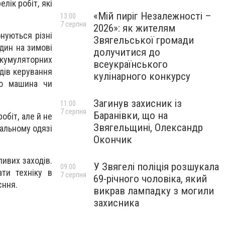
лік робіт, які
«Мій пиріг Незалежності –
13:00
7 серпня
2026»: як жителям
онуються різні
Звягельської громади
дин на зимові
долучитися до
акумуляторних
всеукраїнського
адів керування
кулінарного конкурсу
що машина чи
Загинув захисник із
11:00
7 серпня
Баранівки, що на
обіт, але й не
Звягельщині, Олександр
іальному одязі
Окончик
ливих заходів.
У Звягелі поліція розшукала
09:00
ти техніку в
7 серпня
69-річного чоловіка, який
єння.
викрав лампадку з могили
захисника