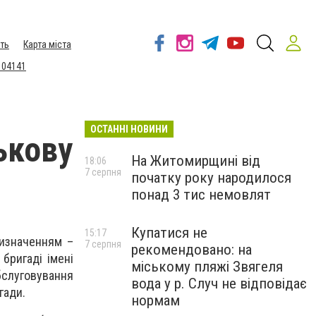
ть
Карта міста
 04141
ОСТАННІ НОВИНИ
ськову
На Житомирщині від
18:06
7 серпня
початку року народилося
понад 3 тис немовлят
Купатися не
15:17
ризначенням –
7 серпня
рекомендовано: на
бригаді імені
міському пляжі Звягеля
бслуговування
вода у р. Случ не відповідає
игади.
нормам