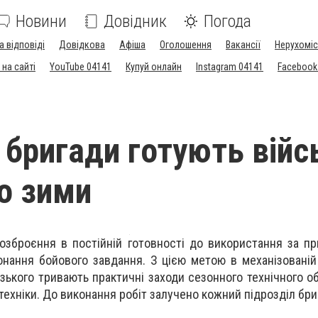
Новини
Довідник
Погода
а відповіді
Довідкова
Афіша
Оголошення
Вакансії
Нерухоміс
на сайті
YouTube 04141
Купуй онлайн
Instagram 04141
Facebook
ї бригади готують вій
до зими
 озброєння в постійній готовності до використання за п
онання бойового завдання. З цією метою в механізованій 
зького тривають практичні заходи сезонного технічного о
 техніки. До виконання робіт залучено кожний підрозділ бр