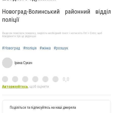
Новоград-Волинський районний відділ
поліції
Якщо ви помітили помилку, виділіть необхідний текст і натисніть Ctrl + Enter, щоб
повідомити про це редакцію
#Новоград
#поліція
#жінка
#розшук
Ірина Сукач
0,0
Авторизуйтесь
, щоб оцінити
Поділіться та підписуйтесь на наші джерела