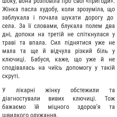
шоку, вона розповіла про свої «пригоди».
Жінка пасла худобу, коли зрозуміла, що
заблукала і почала шукати дорогу до
села. За її словами, блукала полем два
дні, допоки на третій не спіткнулася у
траві та впала. Сил піднятися уже не
мала та ще й відчула різкий біль у
ключиці. Бабуся, каже, що уже й не
сподівалась на чиїсь допомогу у такій
скруті.
У лікарні жінку обстежили та
діагностували вивих ключиці. Тож
бажаємо їй міцного здоров’я та
швидкого одужання.