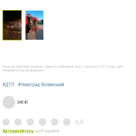
Якщо ви помітили помилку, виділіть необхідний текст і натисніть Ctrl + Enter, щоб
повідомити про це редакцію
#ДТП
#Новоград-Волинський
04141
0,0
Авторизуйтесь
, щоб оцінити