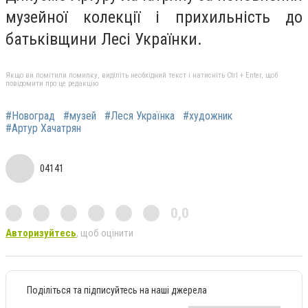
музейної колекції і прихильність до
батьківщини Лесі Українки.
Якщо ви помітили помилку, виділіть необхідний текст і натисніть Ctrl + Enter, щоб
повідомити про це редакцію
#Новоград
#музей
#Леся Українка
#художник
#Артур Хачатрян
04141
0,0
Авторизуйтесь
, щоб оцінити
Поділіться та підписуйтесь на наші джерела