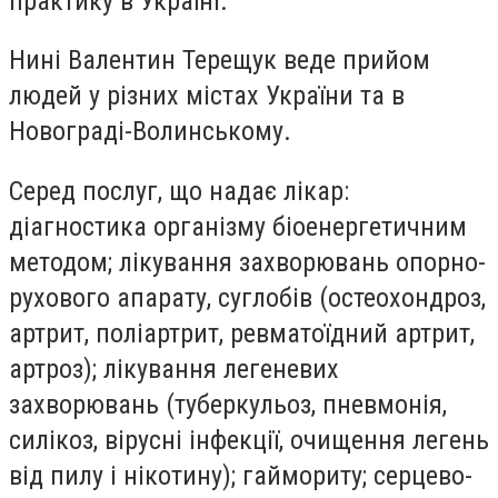
практику в Україні.
Нині Валентин Терещук веде прийом
людей у різних містах України та в
Новограді-Волинському.
Серед послуг, що надає лікар:
діагностика організму біоенергетичним
методом; лікування захворювань опорно-
рухового апарату, суглобів (остеохондроз,
артрит, поліартрит, ревматоїдний артрит,
артроз); лікування легеневих
захворювань (туберкульоз, пневмонія,
силікоз, вірусні інфекції, очищення легень
від пилу і нікотину); гаймориту; серцево-