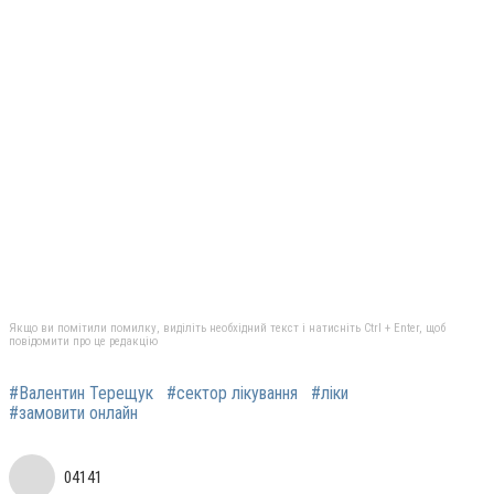
Якщо ви помітили помилку, виділіть необхідний текст і натисніть Ctrl + Enter, щоб
повідомити про це редакцію
#Валентин Терещук
#сектор лікування
#ліки
#замовити онлайн
04141