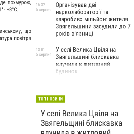
уде похмурою,
Організував дві
15:32
1°- +8°C.
5 серпня
нарколабораторії та
«заробив» мільйон: жителя
Звягельщини засудили до 7
инському, що
років в'язниці
атура повітря
У селі Велика Цвіля на
13:01
5 серпня
Звягельщині блискавка
влучила в житловий
будинок
ТОП НОВИНИ
У селі Велика Цвіля на
Звягельщині блискавка
влучила в житловий