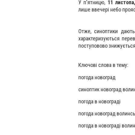
У п'ятницю,
11 листопа
лише ввечері небо прояс
Отже, синоптики дають
характеризуються перев
поступовово знижується 
Ключові слова в тему:
погода новоград
синоптик новоград воли
погода в новограді
погода новоград волинс
погода в новограді волин