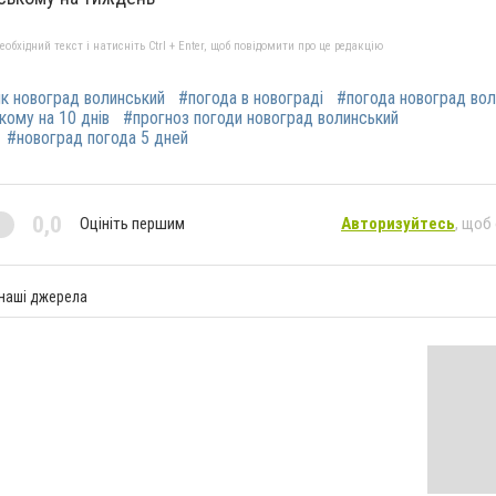
бхідний текст і натисніть Ctrl + Enter, щоб повідомити про це редакцію
к новоград волинський
#погода в новограді
#погода новоград вол
кому на 10 днів
#прогноз погоди новоград волинський
#новоград погода 5 дней
0,0
Оцініть першим
Авторизуйтесь
, щоб
 наші джерела