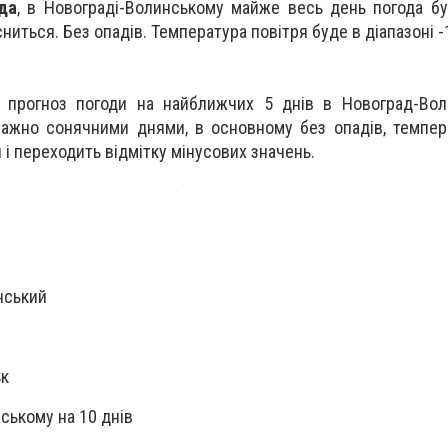
да
,
в Новограді-Волинському майже весь день погода б
ниться. Без опадів.
Температура повітря буде в діапазоні -
 прогноз погоди на найближчих 5 днів в Новоград-Вол
ажно сонячними днями, в основному без опадів, темпер
і переходить відмітку мінусових значень.
нський
ьк
ському на 10 днів