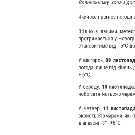
Волинському, хоча з дос
Який же прогноз погоди 
Згідно з даними метео
протримається у Новогра
становитиме від
- 5°C
до
У вівторок,
09 листопа
погода, лише під кінець 
+ 6°C
.
У середу,
10 листопада
небо затягнеться хмарам
У четвер,
11 листопад
вкриється хмарами, які 
діапазоні -3°- +6°C.