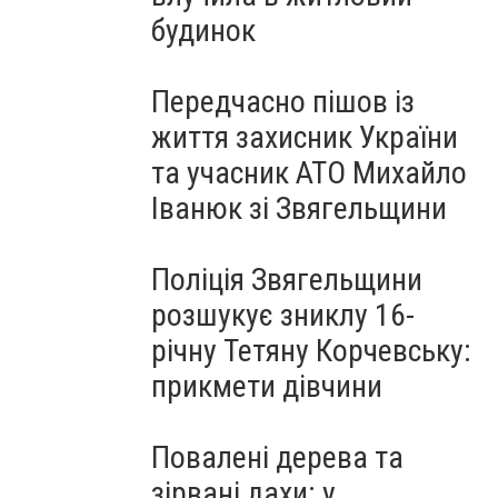
будинок
Передчасно пішов із
життя захисник України
та учасник АТО Михайло
Іванюк зі Звягельщини
Поліція Звягельщини
розшукує зниклу 16-
річну Тетяну Корчевську:
прикмети дівчини
Повалені дерева та
зірвані дахи: у