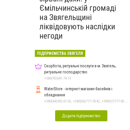
Ємільчинській громаді
на Звягельщині
ліквідовують наслідки
негоди
ПІДПРИЄМСТВА ЗВЯГЕЛЯ
Скорбота, ритуальні послуги в м. Звягель,
ритуальне господарство
+380(93)681-74-13
WaterStore - інтернет магазин басейнів і
обладнання
+380(44)502-01-02, +380(66)777-78-42, +380(67)777-82-19, +380(67)890-80-80, +380(73)890-80-80, +380(44)502-01-03
Додати підприємство