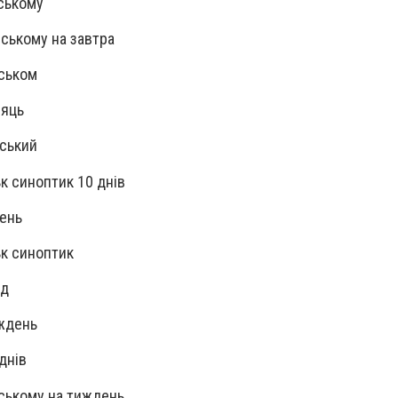
ському
нському на завтра
нськом
сяць
нський
к синоптик 10 днів
день
ьк синоптик
ад
иждень
днів
нському на тиждень