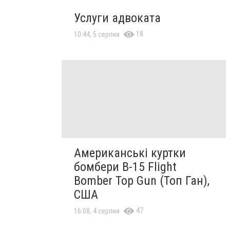
Услуги адвоката
18
10:44, 5 серпня
Американські куртки
бомбери B-15 Flight
Bomber Top Gun (Топ Ган),
США
47
16:08, 4 серпня