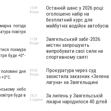
Останній шанс у 2026 році:
13:09
Вчора
оголошено набір на
безплатний курс для
майбутніх водійок автобусів
хмарна погода
атура повітря
Звягельський забіг-2026:
11:08
Вчора
містян запрошують
атися похмура
випробувати свої сили на
ітря буде
+0°-
спортивному святі
Прокуратура через суд
09:00
й половині дня
Вчора
захистила заказник «Зелена
 +3°С.
лагуна» на Звягельщині
инському небо
овітря буде в
За липень у Звягельській
18:21
5 серпня
лікарні народилося 40 дітей