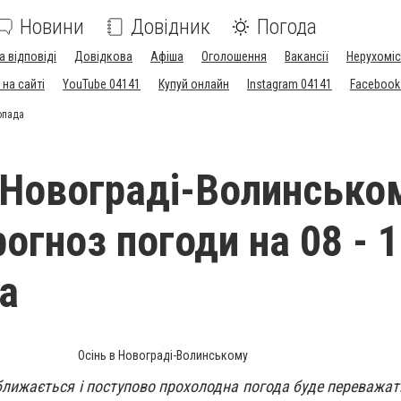
Новини
Довідник
Погода
а відповіді
Довідкова
Афіша
Оголошення
Вакансії
Нерухоміс
на сайті
YouTube 04141
Купуй онлайн
Instagram 04141
Facebook
топада
 Новограді-Волинсько
рогноз погоди на 08 - 
а
Осінь в Новограді-Волинському
лижається і поступово прохолодна погода буде переважати