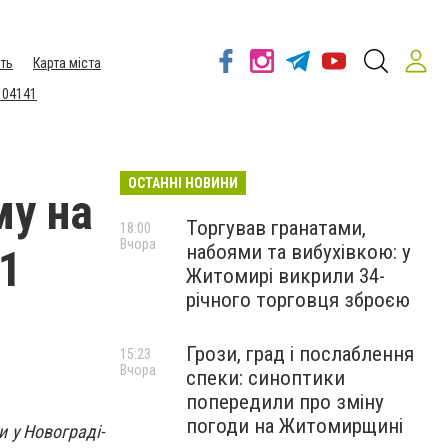
ть
Карта міста
 04141
ОСТАННІ НОВИНИ
му на
Торгував гранатами,
18:00
Вчора
набоями та вибухівкою: у
11
Житомирі викрили 34-
річного торговця зброєю
Грози, град і послаблення
15:23
Вчора
спеки: синоптики
попередили про зміну
погоди на Житомирщині
 у Новограді-