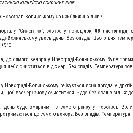
татньою кількістю сонячних днів.
в Новоград-Волинському на найближчі 5 днів?
порталу "Синоптик", завтра у
понеділок,
08 листопада
,
ді-Волинському увесь день. Без опадів.
Цього дня темпер
 +9
°C
.
да
, д
о самого вечора у Новограді-Волинському буде трим
дня небо очиститься від хмар. Без опадів.
Температура пов
,
у Новограді-Волинському очікується ясна погода, у другі
и, щоб ввечері знову очиститися.
Буде без опадів від -4°до
а
,
день буде хмарним - з самого ранку у Новограді-Вол
протримаються до самого вечора. Без опадів.
Температура п