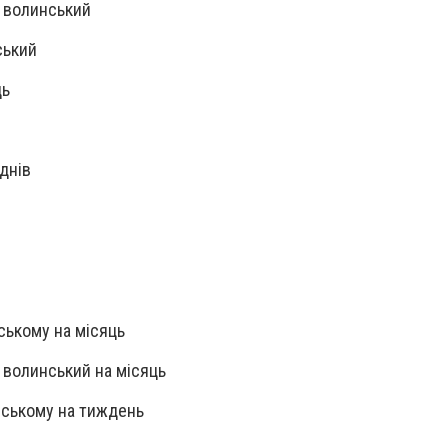
д волинський
ський
ць
 днів
ському на місяць
 волинський на місяць
нському на тиждень