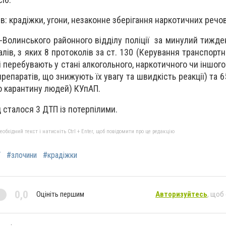
в: крадіжки, угони, незаконне зберігання наркотичних речо
-Волинського районного відділу поліції за минулий тижде
алів, з яких 8 протоколів за ст. 130 (Керування транспор
 перебувають у стані алкогольного, наркотичного чи іншого
репаратів, що знижують їх увагу та швидкість реакції) та 65
 карантину людей) КУпАП.
 сталося 3 ДТП із потерпілими.
бхідний текст і натисніть Ctrl + Enter, щоб повідомити про це редакцію
ї
#злочини
#крадіжки
0,0
Оцініть першим
Авторизуйтесь
, щоб