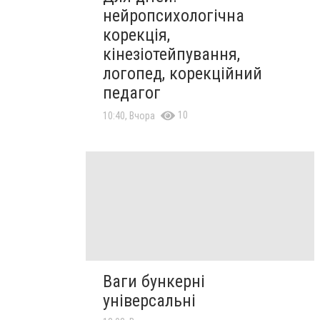
нейропсихологічна
корекція,
кінезіотейпування,
логопед, корекційний
педагог
10
10:40, Вчора
Ваги бункерні
універсальні