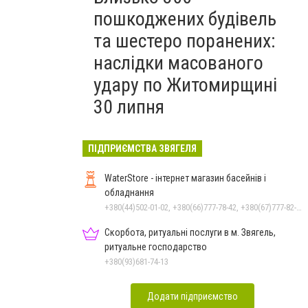
пошкоджених будівель
та шестеро поранених:
наслідки масованого
удару по Житомирщині
30 липня
ПІДПРИЄМСТВА ЗВЯГЕЛЯ
WaterStore - інтернет магазин басейнів і
обладнання
+380(44)502-01-02, +380(66)777-78-42, +380(67)777-82-19, +380(67)890-80-80, +380(73)890-80-80, +380(44)502-01-03
Скорбота, ритуальні послуги в м. Звягель,
ритуальне господарство
+380(93)681-74-13
Додати підприємство