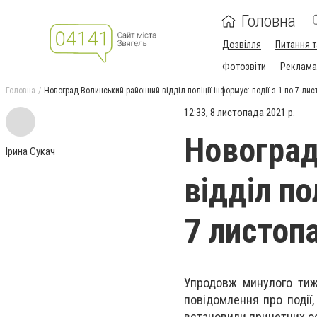
Головна
Дозвілля
Питання т
Фотозвіти
Реклама 
Головна
Новоград-Волинський районний відділ поліції інформує: події з 1 по 7 ли
12:33, 8 листопада 2021 р.
Новоград
Ірина Сукач
відділ по
7 листоп
Упродовж минулого тиж
повідомлення про події,
встановили причетних о