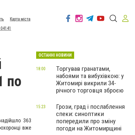
ть
Карта міста
 04141
ОСТАННІ НОВИНИ
й
Торгував гранатами,
18:00
набоями та вибухівкою: у
1 по
Житомирі викрили 34-
річного торговця зброєю
Грози, град і послаблення
15:23
спеки: синоптики
 надійшло 363
попередили про зміну
оохоронці вже
погоди на Житомирщині