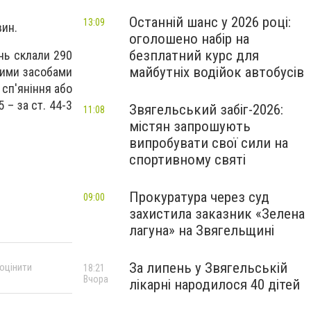
Останній шанс у 2026 році:
13:09
вин.
оголошено набір на
безплатний курс для
нь склали 290
майбутніх водійок автобусів
тними засобами
 сп'яніння або
 – за ст. 44-3
Звягельський забіг-2026:
11:08
містян запрошують
випробувати свої сили на
спортивному святі
Прокуратура через суд
09:00
захистила заказник «Зелена
лагуна» на Звягельщині
За липень у Звягельській
 оцінити
18:21
Вчора
лікарні народилося 40 дітей