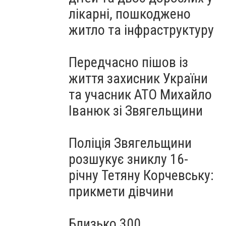
лікарні, пошкоджено
житло та інфраструктуру
Передчасно пішов із
життя захисник України
та учасник АТО Михайло
Іванюк зі Звягельщини
Поліція Звягельщини
розшукує зниклу 16-
річну Тетяну Корчевську:
прикмети дівчини
Близько 300