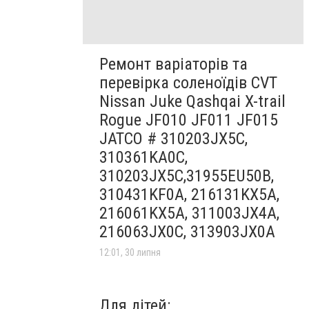
Ремонт варіаторів та
перевірка соленоїдів CVT
Nissan Juke Qashqai X-trail
Rogue JF010 JF011 JF015
JATCO # 310203JX5C,
310361KA0C,
310203JX5C,31955EU50B,
310431KF0A, 216131KX5A,
216061KX5A, 311003JX4A,
216063JX0C, 313903JX0A
12:01, 30 липня
Для дітей: