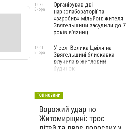
Організував дві
15:32
Вчора
нарколабораторії та
«заробив» мільйон: жителя
Звягельщини засудили до 7
років в'язниці
У селі Велика Цвіля на
13:01
Вчора
Звягельщині блискавка
влучила в житловий
будинок
ТОП НОВИНИ
Ворожий удар по
Житомирщині: троє
дітей та двоє дорослих у