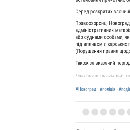
Серед розкритих злочині
Правоохоронці Новоград
адміністративних матері
або суднами особами, які
під впливом лікарських п
(Порушення правил щодо
Також за вказаний період
Якщо ви помітили помилку, виділіть нео
#Новоград
#поліція
#поді