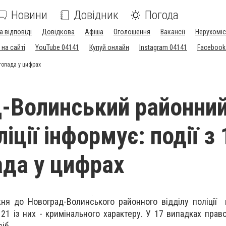
Новини
Довідник
Погода
а відповіді
Довідкова
Афіша
Оголошення
Вакансії
Нерухоміс
на сайті
YouTube 04141
Купуй онлайн
Instagram 04141
Facebook
стопада у цифрах
-Волинський районни
ліції інформує: події з 
ада у цифрах
ня до Новоград-Волинського районного відділу поліції
 21 із них - кримінального характеру. У 17 випадках прав
сіб.