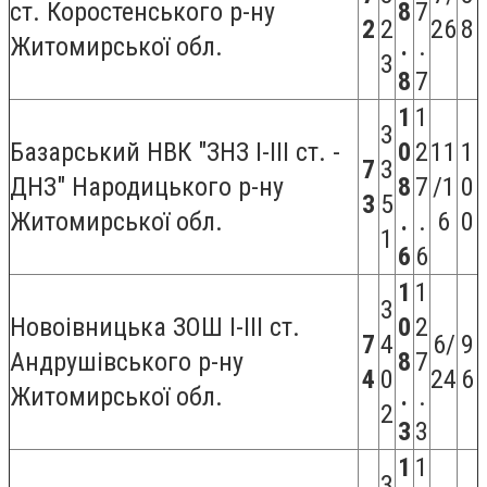
ст. Коростенського р-ну
8
7
2
2
26
8
Житомирської обл.
.
.
3
8
7
1
1
3
Базарський НВК "ЗНЗ І-ІІІ ст. -
0
2
11
1
7
3
ДНЗ" Народицького р-ну
8
7
/1
0
3
5
Житомирської обл.
.
.
6
0
1
6
6
1
1
3
Новоівницька ЗОШ I-III ст.
0
2
7
4
6/
9
Андрушівського р-ну
8
7
4
0
24
6
Житомирської обл.
.
.
2
3
3
1
1
3