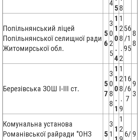
4
5
8
1
1
3
Попільнянський ліцей
1
2
56
5
0
8
Попільнянської селищної ради
0
8
/1
6
2
8
Житомирської обл.
.
.
95
5
4
2
1
1
3
1
2
16
5
0
9
Березівська ЗОШ I-III ст.
0
8
/6
7
8
3
.
.
7
8
1
9
1
Комунальна установа
3
1
2
Романівської райради "ОНЗ
5
1
6/
9
1
9