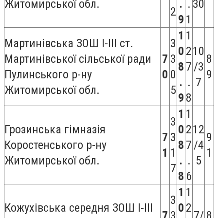
Житомирської обл.
.
.
30
2
9
1
1
1
Мартинівська ЗОШ I-III ст.
3
0
2
10
Мартинівської сільської ради
7
3
8
8
7
/3
Пулинського р-ну
0
0
9
.
.
7
Житомирської обл.
5
9
8
1
1
3
Грозинська гімназія
0
2
12
7
3
9
Коростенського р-ну
8
7
/4
1
1
1
Житомирської обл.
.
.
5
7
8
6
1
1
3
Кожухівська середня ЗОШ І-ІІІ
0
2
7
3
7/
8