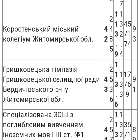
7
1
1
2
1
3
45
Коростенський міський
4
4
9
3
2
/1
колегіум Житомирської обл.
2
8
3
.
.
74
5
9
4
1
Гришковецька гімназія
2
1
1
17
Гришковецької селищної ради
4
5
9
3
3
/6
Бердичівського р-ну
3
3
1
.
3
9
Житомирської обл.
6
6
Спеціалізована ЗОШ з
1
1
2
поглибленим вивченням
1
3
35
4
5
8
іноземних мов І-ІІІ ст. №1
3
2
/1
4
7
9