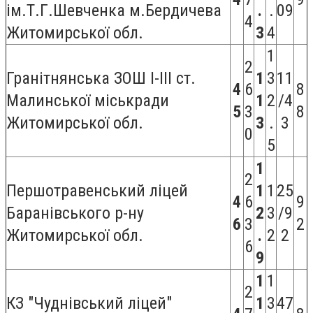
ім.Т.Г.Шевченка м.Бердичева
.
.
09
4
Житомирської обл.
3
4
1
2
Гранітнянська ЗОШ I-III ст.
1
3
11
4
6
8
Малинської міськради
1
2
/4
5
3
8
Житомирської обл.
3
.
3
0
5
1
2
Першотравенський ліцей
1
1
25
4
6
9
Баранівського р-ну
2
3
/9
6
3
2
Житомирської обл.
.
2
2
6
9
1
1
2
КЗ "Чуднівський ліцей"
1
3
47