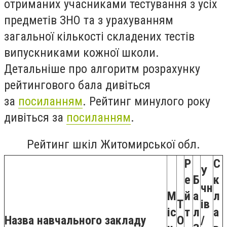
отриманих учасниками тестування з усіх
предметів ЗНО та з урахуванням
загальної кількості складених тестів
випускниками кожної школи.
Детальніше про алгоритм розрахунку
рейтингового бала дивіться
за
посиланням
. Рейтинг минулого року
дивіться за
посиланням
.
Рейтинг шкіл Житомирської обл.
Р
С
У
е
Б
к
чн
М
й
а
л
T
ів
іс
т
л
а
Назва навчального закладу
O
/