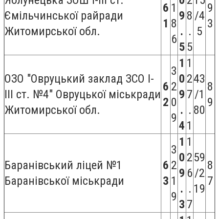
6
1
9
Ємільчинської райради
9
8
/4
1
8
3
Житомирської обл.
.
.
5
6
5
5
1
1
3
ОЗО "Овруцький заклад ЗСО І-
0
2
43
6
2
8
ІІІ ст. №4" Овруцької міськради
9
7
/1
2
0
9
Житомирської обл.
.
.
80
9
4
1
1
1
3
0
2
59
Баранівський ліцей №1
6
2
8
9
6
/2
Баранівської міськради
3
1
7
.
.
19
9
3
7