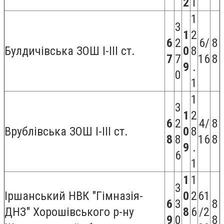
2
1
1
3
1
2
6
2
6/
8
Булдичівська ЗОШ I-III ст.
0
8
7
7
16
8
9
.
0
1
1
3
1
2
6
2
4/
8
Врублівська ЗОШ І-ІІІ ст.
0
8
8
8
16
8
9
.
6
1
1
1
3
Іршанський НВК "Гімназія-
0
2
61
6
3
8
ДНЗ" Хорошівського р-ну
8
6
/2
9
0
8