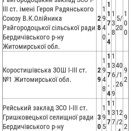
1
III ст. імені Героя Радянського
1
1
1
1
Союзу В.К.Олійника
2
9
5/
7
3
0
Райгородоцької сільської ради
8
4
20
.
8
0
Бердичівського р-ну
0
4
Житомирської обл.
1
1
1
1
3
40
Коростишівська ЗОШ I-III ст.
2
9
9
7
6
/1
№1 Житомирської обл.
9
4
2
.
.
26
8
4
9
1
1
Рейський заклад ЗСО І-ІІІ ст.
1
1
3
12
Гришковецької селищної ради
3
9
9
7
7
/2
Бердичівського р-ну
0
5
2