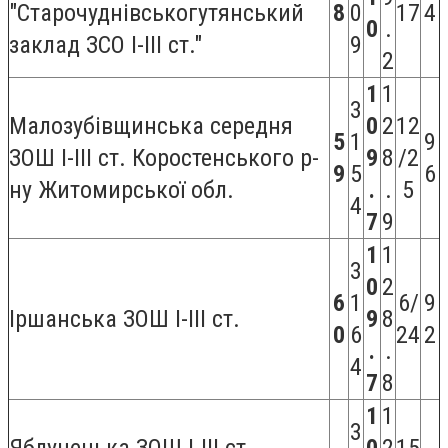
"Старочуднівськогутянський
8
0
17
4
0
.
заклад ЗСО І-ІІІ ст."
9
2
1
1
3
Малозубівщинська середня
0
2
12
5
1
9
ЗОШ I-III ст. Коростенського р-
9
8
/2
9
5
6
ну Житомирської обл.
.
.
5
4
7
9
1
1
3
0
2
6
1
6/
9
Іршанська ЗОШ I-III ст.
9
8
0
6
24
2
.
.
4
7
8
1
1
3
Яблунецька ЗОШ I-III ст.
0
2
15