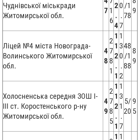
4
7
8
Чуднівської міськради
2
0
/1
7
1
9
Житомирської обл.
.
.
78
6
4
7
1
1
2
Ліцей №4 міста Новограда-
1
3
48
4
7
8
Волинського Житомирської
2
0
/1
8
8
9
обл.
.
.
88
1
1
2
1
1
2
Холосненська середня ЗОШ I-
1
3
4
7
5/
9
III ст. Коростенського р-ну
2
1
9
8
20
5
Житомирської обл.
.
.
5
1
7
1
1