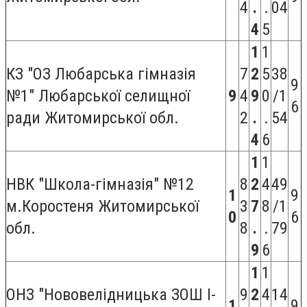
4
.
.
04
4
5
1
1
КЗ "ОЗ Любарська гімназія
7
2
5
38
9
№1" Любарської селищної
9
4
9
0
/1
6
ради Житомирської обл.
2
.
.
54
4
6
1
1
НВК "Школа-гімназія" №12
8
2
4
49
1
9
м.Коростеня Житомирської
3
7
8
/1
0
6
обл.
8
.
.
79
9
6
1
1
ОНЗ "Нововелідницька ЗОШ І-
9
2
4
14
1
9