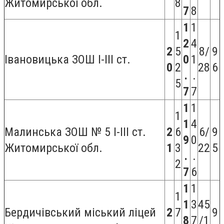
Житомирської обл.
8
7
8
1
1
1
2
4
2
5
8/
9
Івановицька ЗОШ I-III ст.
0
1
0
2
28
6
.
.
5
7
7
1
1
1
1
4
Малинська ЗОШ № 5 I-III ст.
2
6
6/
9
9
0
Житомирської обл.
1
3
22
5
.
.
2
7
6
1
1
1
1
3
45
Бердичівський міський ліцей
2
7
9
8
7
/1