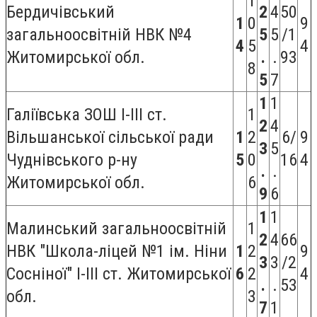
1
Бердичівський
2
4
50
1
0
9
загальноосвітній НВК №4
5
5
/1
4
5
4
Житомирської обл.
.
.
93
8
5
7
1
1
Галіївська ЗОШ I-III ст.
1
2
4
Вільшанської сільської ради
1
2
6/
9
3
5
Чуднівського р-ну
5
0
16
4
.
.
Житомирської обл.
6
9
6
1
1
Малинський загальноосвітній
1
2
4
66
НВК "Школа-ліцей №1 ім. Ніни
1
2
9
3
3
/2
Сосніної" I-III ст. Житомирської
6
2
4
.
.
53
обл.
3
7
1