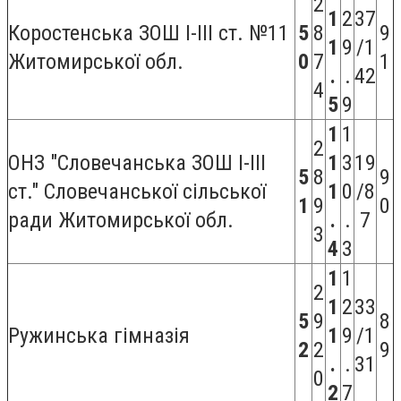
2
1
2
37
Коростенська ЗОШ І-ІІІ ст. №11
5
8
9
1
9
/1
Житомирської обл.
0
7
1
.
.
42
4
5
9
1
1
2
ОНЗ "Словечанська ЗОШ I-III
1
3
19
5
8
9
ст." Словечанської сільської
1
0
/8
1
9
0
ради Житомирської обл.
.
.
7
3
4
3
1
1
2
1
2
33
5
9
8
Ружинська гімназія
1
9
/1
2
2
9
.
.
31
0
2
7