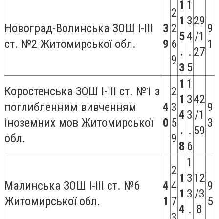
1
1
2
1
3
29
Новоград-Волинська ЗОШ І-ІІІ
3
2
9
5
4
/1
ст. №2 Житомирської обл.
9
6
1
.
.
27
9
3
5
1
1
Коростенська ЗОШ I-III ст. №1 з
2
1
3
42
поглибленним вивченням
4
3
9
4
3
/1
іноземних мов Житомирської
0
5
3
.
.
59
обл.
9
8
6
1
2
1
3
12
Малинська ЗОШ I-III ст. №6
4
4
9
1
3
/3
Житомирської обл.
1
7
5
4
.
8
3