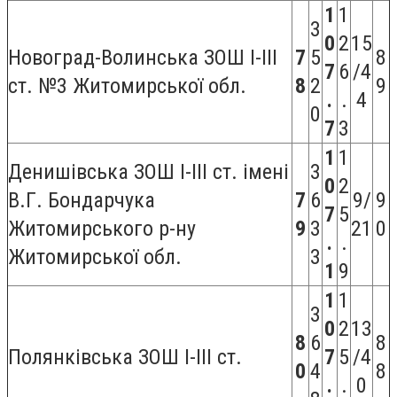
1
1
3
0
2
15
Новоград-Волинська ЗОШ І-ІІІ
7
5
8
7
6
/4
ст. №3 Житомирської обл.
8
2
9
.
.
4
0
7
3
1
1
Денишівська ЗОШ I-III ст. імені
3
0
2
В.Г. Бондарчука
7
6
9/
9
7
5
Житомирського р-ну
9
3
21
0
.
.
Житомирської обл.
3
1
9
1
1
3
0
2
13
8
6
8
Полянківська ЗОШ I-III ст.
7
5
/4
0
4
8
.
.
0