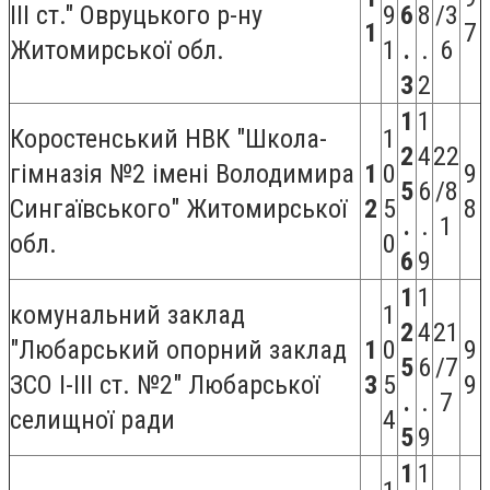
ІІІ ст." Овруцького р-ну
9
6
8
/3
1
7
Житомирської обл.
1
.
.
6
3
2
1
1
Коростенський НВК "Школа-
1
2
4
22
гімназія №2 імені Володимира
1
0
9
5
6
/8
Сингаївського" Житомирської
2
5
8
.
.
1
обл.
0
6
9
1
1
комунальний заклад
1
2
4
21
"Любарський опорний заклад
1
0
9
5
6
/7
ЗСО I-III ст. №2" Любарської
3
5
9
.
.
7
селищної ради
4
5
9
1
1