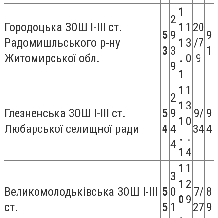
1
2
Городоцька ЗОШ І-ІІІ ст.
1
1
20
5
9
9
Радомишльського р-ну
1
3
/7
3
3
1
Житомирської обл.
.
0
9
9
1
1
1
2
1
3
Глезненська ЗОШ I-III ст.
5
9
9/
9
1
0
Любарської селищної ради
4
4
34
4
.
.
4
1
4
1
1
3
1
2
Великомолодьківська ЗОШ І-ІІІ
5
0
7/
8
0
9
ст.
5
1
27
9
.
.