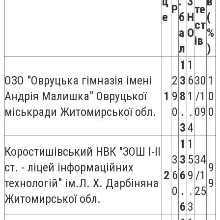
ц
.
З
в
P
те
е
б
Н
(
ст
а
О
%
ів
л
)
1
1
ОЗО "Овруцька гімназія імені
2
3
6
30
1
Андрія Малишка" Овруцької
1
9
8
1
/1
0
міськради Житомирської обл.
0
.
.
09
0
3
4
1
1
Коростишівський НВК "ЗОШ І-ІІ
3
3
5
34
ст. - ліцей інформаційних
9
2
6
6
9
/1
технологій" ім.Л. Х. Дарбіняна
9
0
.
.
25
Житомирської обл.
6
3