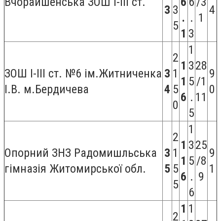
Вчорайшенська ЗОШ I-III ст.
6
6
/3
3
3
4
.
.
1
5
1
3
1
2
1
3
28
ЗОШ I-III ст. №6 ім.Житниченка
3
1
9
1
5
/1
І.В. м.Бердичева
4
5
0
6
.
11
0
5
1
2
1
3
25
Опорний ЗНЗ Радомишльська
3
1
9
1
5
/8
гімназія Житомирської обл.
5
5
1
6
.
9
5
6
1
1
2