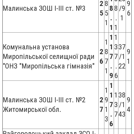
2
8
9
Малинська ЗОШ I-III ст. №3
8
8
/9
5
5
6
.
.
1
1
1
1
1
1
1
Комунальна установа
1
3
37
2
8
9
Миропільської селищної ради
7
7
/1
6
7
1
"ОНЗ "Миропільська гімназія"
.
.
22
1
9
6
1
1
1
1
38
Малинська ЗОШ I-III ст. №2
2
9
9
7
3
/1
Житомирської обл.
7
1
4
.
7
43
3
6
Райгородоцький заклад ЗСО I-