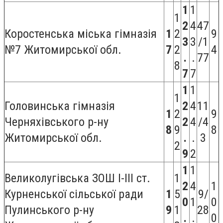
1
1
1
2
4
47
Коростенська міська гімназія
1
2
9
3
3
/1
№7 Житомирської обл.
7
2
4
.
.
77
8
7
7
1
1
1
Головинська гімназія
2
4
11
1
2
9
Черняхівського р-ну
2
4
/4
8
9
8
Житомирської обл.
.
.
3
2
9
2
1
1
Великолугівська ЗОШ I-III ст.
1
2
4
1
Курненської сільської ради
1
5
9/
0
1
0
Пулинського р-ну
9
1
28
.
.
0