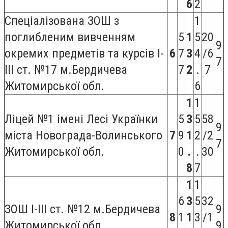
6
2
Спеціалізована ЗОШ з
1
поглибленим вивченням
5
1
5
20
9
окремих предметів та курсів I-
6
7
3
4
/6
7
III ст. №17 м.Бердичева
7
2
.
7
Житомирської обл.
6
1
1
Ліцей №1 імені Лесі Українки
5
3
5
58
9
міста Новограда-Волинського
7
9
1
2
/2
7
Житомирської обл.
0
.
.
30
8
7
1
1
6
3
5
32
ЗОШ I-III ст. №12 м.Бердичева
9
8
1
1
3
/1
Житомирської обл.
9