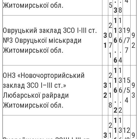
.
.
4
Житомирської обл.
5
3
8
1
1
2
Овруцький заклад ЗСО I-III ст.
1
3
19
3
0
9
№3 Овруцької міськради
6
6
/7
1
7
2
Житомирської обл.
.
.
7
1
6
4
1
1
ОНЗ «Новочорторийський
2
1
3
15
заклад ЗСО І–ІІІ ст.»
3
1
9
6
6
/5
Любарської райради
2
1
3
.
.
4
Житомирської обл.
8
2
2
1
1
2
1
3
12
3
1
9