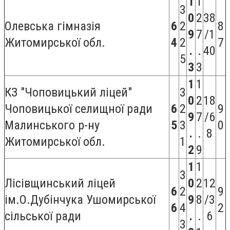
1
1
3
0
2
38
Олевська гімназія
6
2
8
9
7
/1
Житомирської обл.
4
2
7
.
.
40
5
3
3
1
1
КЗ "Чоповицький ліцей"
3
0
2
18
Чоповицької селищної ради
6
2
9
9
7
/6
Малинського р-ну
5
3
0
.
.
8
Житомирської обл.
1
2
9
1
1
3
Лісівщинський ліцей
0
2
12
6
2
9
ім.О.Дубінчука Ушомирської
9
8
/3
6
4
2
сільської ради
.
.
6
3