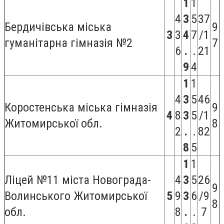
1
1
4
3
5
37
Бердичівська міська
9
3
3
4
7
/1
гуманітарна гімназія №2
7
6
.
.
21
9
4
1
1
4
3
5
46
Коростенська міська гімназія
9
4
8
3
5
/1
Житомирської обл.
8
2
.
.
82
8
5
1
1
Ліцей №11 міста Новограда-
4
3
5
26
9
Волинського Житомирської
5
9
3
6
/9
8
обл.
8
.
.
7