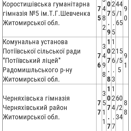
Коростишівська гуманітарна
0
2
44
7
4
9
гімназія №5 ім.Т.Г.Шевченка
7
5
/1
5
8
0
Житомирської обл.
.
.
65
2
9
5
Комунальна установа
1
1
3
Потіївської сільської ради
0
2
15
7
4
9
"Потіївський ліцей"
7
6
/5
6
9
1
Радомишльського р-ну
.
.
5
8
Житомирської обл.
8
3
1
1
3
Черняхівська гімназія
0
2
60
7
5
8
Черняхівський район
7
4
/2
7
1
8
Житомирської обл.
.
.
34
1
7
7