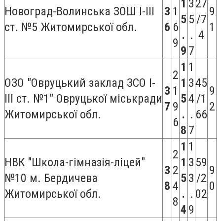
1
3
27
Новоград-Волинська ЗОШ І-ІІІ
3
1
9
5
5
/7
ст. №5 Житомирської обл.
6
6
1
.
.
4
9
9
7
1
1
2
ОЗО "Овруцький заклад ЗСО І-
1
3
45
3
1
9
ІІІ ст. №1" Овруцької міськради
5
4
/1
7
9
2
Житомирської обл.
.
.
66
6
8
7
1
1
2
НВК "Школа-гімназія-ліцей"
1
3
59
3
2
9
№10 м. Бердичева
5
3
/2
8
4
0
Житомирської обл.
.
.
02
8
4
9