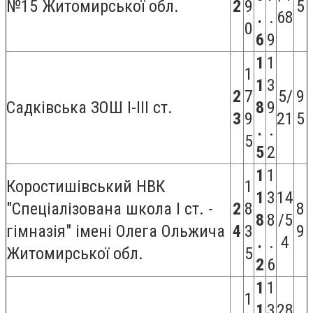
№15 Житомирської обл.
2
9
5
.
.
68
0
6
9
1
1
1
1
3
2
7
5/
9
Садківська ЗОШ I-III ст.
8
9
3
9
21
5
.
.
5
5
2
1
1
Коростишівський НВК
1
1
3
14
"Спеціалізована школа І ст. -
2
8
8
8
8
/5
гімназія" імені Олега Ольжича
4
3
9
.
.
4
Житомирської обл.
5
2
6
1
1
1
1
3
28