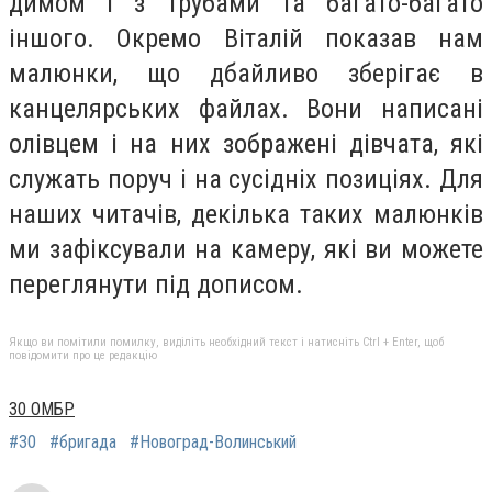
димом і з трубами та багато-багато
іншого. Окремо Віталій показав нам
малюнки, що дбайливо зберігає в
канцелярських файлах. Вони написані
олівцем і на них зображені дівчата, які
служать поруч і на сусідніх позиціях. Для
наших читачів, декілька таких малюнків
ми зафіксували на камеру, які ви можете
переглянути під дописом.
Якщо ви помітили помилку, виділіть необхідний текст і натисніть Ctrl + Enter, щоб
повідомити про це редакцію
30 ОМБР
#30
#бригада
#Новоград-Волинський