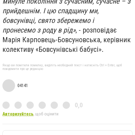
минуле покоління з сучасним, сучасне – з
прийдешнім. І цю спадщину ми,
бовсунівці, свято збережемо і
пронесемо з роду в рід»
, - розповідає
Марія Карповець-Бовсуновська, керівник
колективу «Бовсунівські бабусі».
Якщо ви помітили помилку, виділіть необхідний текст і натисніть Ctrl + Enter, щоб
повідомити про це редакцію
04141
0,0
Авторизуйтесь
, щоб оцінити