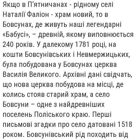
Якщо в П’ятничанах - рідному селі
Наталії Фаліон - храм новий, то в
Бовсунах, де живуть наші легендарні
«Бабусі», – древній, якому виповнюється
240 років. У далекому 1781 році, на
кошти Бовсунівських і Невмержицьких,
була побудована у Бовсунах церква
Василія Великого. Архівні дані свідчать,
що нова церква побудова на місці, де
колись стояв старий храм, а село
Бовсуни – одне з найдревніших
поселень Поліського краю. Перші
письмові згадки про село датовані 1518
роком. Бовсунівський рід походить від