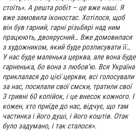
стоїть». А решта робіт – це вже наші. Я
вже замовила іконостас. Хотілося, щоб
він був гарний, гарні різьбярі над ним
працюють, двоярусний… Вже домовилася
з художником, який буде розписувати її…
У нас буде маленька церква, але вона буде
гарненька, бо вона з любов’ю. Вся Україна
приклалася до цієї церкви, всі голосували
за нас, посилали свої смски, тратили свої
3 гривні 60 копійок, і це внесок кожного. І
кожен, хто приїде до нас, відчує, що там
частинка і його душі, і його коштів. Отак
було задумано, і так сталося».