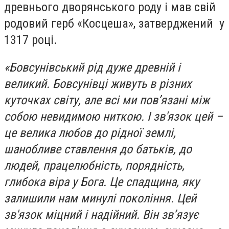
древнього дворянського роду і мав свій
родовий герб «Косцеша», затверджений у
1317 році.
«Бовсунівський рід дуже древній і
великий. Бовсунівці живуть в різних
куточках світу, але всі ми пов’язані між
собою невидимою ниткою. І зв'язок цей –
це велика любов до рідної землі,
шанобливе ставлення до батьків, до
людей, працелюбність, порядність,
глибока віра у Бога. Це спадщина, яку
залишили нам минулі покоління. Цей
зв'язок міцний і надійний. Він зв’язує