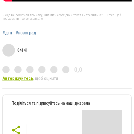
Якщо ви помітили помилку, виділіть необхідний текст і натисніть Ctrl + Enter, щоб
повідомити про це редакцію
#дтп
#новоград
04141
0,0
Авторизуйтесь
, щоб оцінити
Поділіться та підписуйтесь на наші джерела