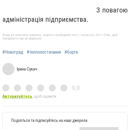
З повагою
адміністрація підприємства.
Якщо ви помітили помилку, виділіть необхідний текст і натисніть Ctrl + Enter, щоб
повідомити про це редакцію
#Новоград
#теплопостачання
#борги
Ірина Сукач
0,0
Авторизуйтесь
, щоб оцінити
Поділіться та підписуйтесь на наші джерела