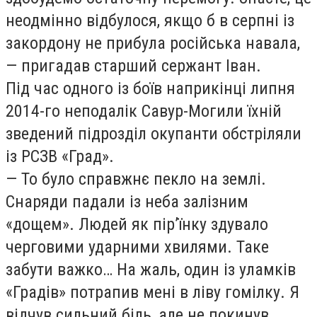
неодмінно відбулося, якщо б в серпні із
закордону не прибула російська навала,
— пригадав старший сержант Іван.
Під час одного із боїв наприкінці липня
2014-го неподалік Савур-Могили їхній
зведений підрозділ окупанти обстріляли
із РСЗВ «Град».
— То було справжнє пекло на землі.
Снаряди падали із неба залізним
«дощем». Людей як пір’їнку здувало
черговими ударними хвилями. Таке
забути важко… На жаль, один із уламків
«Градів» потрапив мені в ліву гомілку. Я
відчув сильний біль, але не покинув