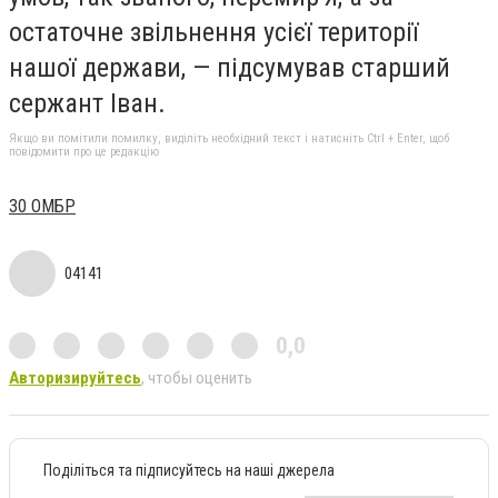
остаточне звільнення усієї території
нашої держави, — підсумував старший
сержант Іван.
Якщо ви помітили помилку, виділіть необхідний текст і натисніть Ctrl + Enter, щоб
повідомити про це редакцію
30 ОМБР
04141
0,0
Авторизируйтесь
, чтобы оценить
Поділіться та підписуйтесь на наші джерела