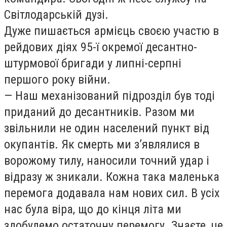
Світлодарській дузі.
Дуже пишається армієць своєю участю в
рейдових діях 95-ї окремої десантно-
штурмової бригади у липні-серпні
першого року війни.
— Наш механізований підрозділ був тоді
приданий до десантників. Разом ми
звільнили не один населений пункт від
окупантів. Як смерть ми з’являлися в
ворожому тилу, наносили точний удар і
відразу ж зникали. Кожна така маленька
перемога додавала нам нових сил. В усіх
нас була віра, що до кінця літа ми
здобудемо остаточну перемогу. Знаєте, це