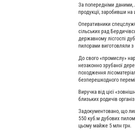
За попередніми даними, 
продукції, заробивши на 
Оперативники спецслужби
сільських рад Бердичівс
державному лісгоспі дубі
пилорами виготовляли з 
До свого «промислу» нар
незаконно зрубаної дере
походження лісоматеріал
безперешкодного перемі
Виручка від цієї «зовні
близьких родичів організ
Задокументовано, що ли
550 куб.м дубових пилом
цьому майже 5 млн грн.