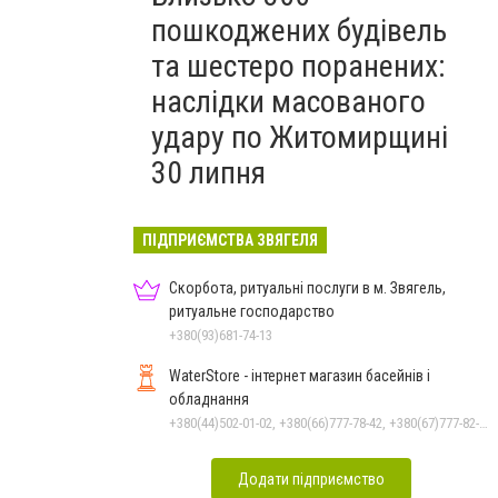
пошкоджених будівель
та шестеро поранених:
наслідки масованого
удару по Житомирщині
30 липня
ПІДПРИЄМСТВА ЗВЯГЕЛЯ
Скорбота, ритуальні послуги в м. Звягель,
ритуальне господарство
+380(93)681-74-13
WaterStore - інтернет магазин басейнів і
обладнання
+380(44)502-01-02, +380(66)777-78-42, +380(67)777-82-19, +380(67)890-80-80, +380(73)890-80-80, +380(44)502-01-03
Додати підприємство