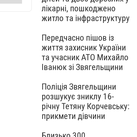
лікарні, пошкоджено
житло та інфраструктуру
Передчасно пішов із
життя захисник України
та учасник АТО Михайло
Іванюк зі Звягельщини
Поліція Звягельщини
розшукує зниклу 16-
річну Тетяну Корчевську:
прикмети дівчини
Близько 300