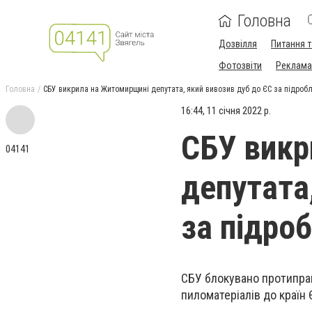
Головна
Дозвілля
Питання т
Фотозвіти
Реклама 
Головна
СБУ викрила на Житомирщині депутата, який вивозив дуб до ЄС за підро
16:44, 11 січня 2022 р.
СБУ викр
04141
депутата
за підро
СБУ блокувано протиправ
пиломатеріалів до країн 