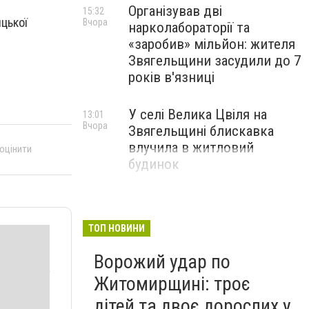
у
Організував дві
15:32
цької
Вчора
нарколабораторії та
«заробив» мільйон: жителя
Звягельщини засудили до 7
років в'язниці
У селі Велика Цвіля на
13:01
Вчора
Звягельщині блискавка
влучила в житловий
 оцінити
будинок
ТОП НОВИНИ
Ворожий удар по
Житомирщині: троє
дітей та двоє дорослих у