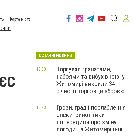
ть
Карта міста
 04141
ОСТАННІ НОВИНИ
Торгував гранатами,
18:00
набоями та вибухівкою: у
 ЄС
Житомирі викрили 34-
річного торговця зброєю
Грози, град і послаблення
15:23
спеки: синоптики
х
попередили про зміну
погоди на Житомирщині