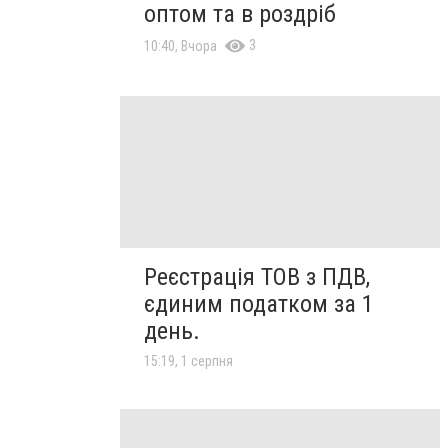
оптом та в роздріб
3
10:40, Вчора
Реєстрація ТОВ з ПДВ,
єдиним податком за 1
день.
15:19, 1 серпня