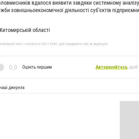
зловмисників вдалося виявити завдяки системному аналіз
жби зовнішньоекономічної діяльності суб’єктів підприємни
Житомирській області
бхідний текст і натисніть Ctrl + Enter, щоб повідомити про це редакцію
0,0
Оцініть першим
Авторизуйтесь
, щоб
 наші джерела