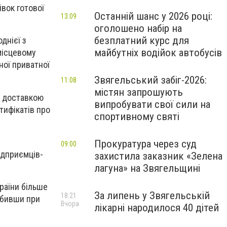
вок готової
Останній шанс у 2026 році:
13:09
оголошено набір на
безплатний курс для
днієї з
майбутніх водійок автобусів
місцевому
ної приватної
Звягельський забіг-2026:
11:08
містян запрошують
я доставкою
випробувати свої сили на
тифікатів про
спортивному святі
Прокуратура через суд
09:00
ідприємців-
захистила заказник «Зелена
лагуна» на Звягельщині
раїни більше
За липень у Звягельській
18:21
обивши при
Вчора
лікарні народилося 40 дітей