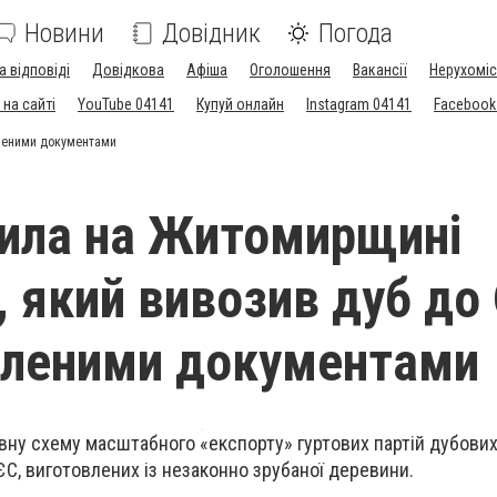
Новини
Довідник
Погода
а відповіді
Довідкова
Афіша
Оголошення
Вакансії
Нерухоміс
на сайті
YouTube 04141
Купуй онлайн
Instagram 04141
Facebook
бленими документами
ила на Житомирщині
, який вивозив дуб до
бленими документами
ну схему масштабного «експорту» гуртових партій дубови
ЄС, виготовлених із незаконно зрубаної деревини.