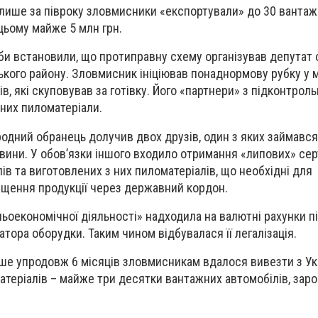
лише за півроку зловмисники «експортували» до 30 вантажі
цьому майже 5 млн грн.
 встановили, що протиправну схему організував депутат о
ького району. Зловмисник ініціював понаднормову рубку у 
в, які скуповував за готівку. Його «партнери» з підконтроль
них пиломатеріали.
одний обранець долучив двох друзів, один з яких займавс
вини. У обов’язки іншого входило отримання «липових» сер
ів та виготовлених з них пиломатеріалів, що необхідні для
щення продукції через державний кордон.
шньоекономічної діяльності» надходила на валютні рахунки п
атора оборудки. Таким чином відбувалася її легалізація.
ше упродовж 6 місяців зловмисникам вдалося вивезти з Ук
атеріалів – майже три десятки вантажних автомобілів, зар