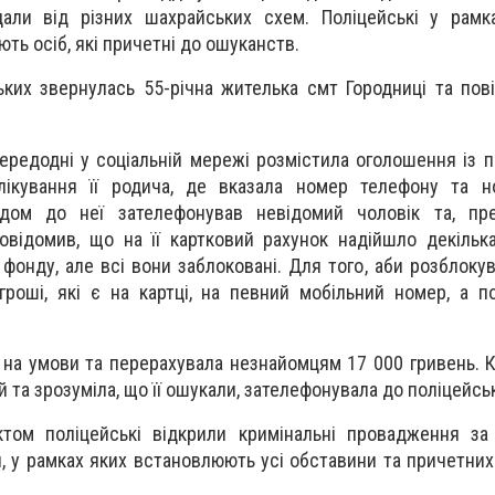
дали від різних шахрайських схем. Поліцейські у рамк
ть осіб, які причетні до ошуканств.
ьких звернулась 55-річна жителька смт Городниці та пові
передодні у соціальній мережі розмістила оголошення із 
ікування її родича, де вказала номер телефону та н
годом до неї зателефонував невідомий чоловік та, пр
повідомив, що на її картковий рахунок надійшло декілька
 фонду, але всі вони заблоковані. Для того, аби розблоку
гроші, які є на картці, на певний мобільний номер, а п
ь на умови та перерахувала незнайомцям 17 000 гривень. 
й та зрозуміла, що її ошукали, зателефонувала до поліцейс
ктом поліцейські відкрили кримінальні провадження за
, у рамках яких встановлюють усі обставини та причетних