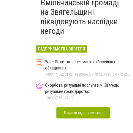
Ємільчинській громаді
на Звягельщині
ліквідовують наслідки
негоди
ПІДПРИЄМСТВА ЗВЯГЕЛЯ
WaterStore - інтернет магазин басейнів і
обладнання
+380(44)502-01-02, +380(66)777-78-42, +380(67)777-82-19, +380(67)890-80-80, +380(73)890-80-80, +380(44)502-01-03
Скорбота, ритуальні послуги в м. Звягель,
ритуальне господарство
+380(93)681-74-13
Додати підприємство