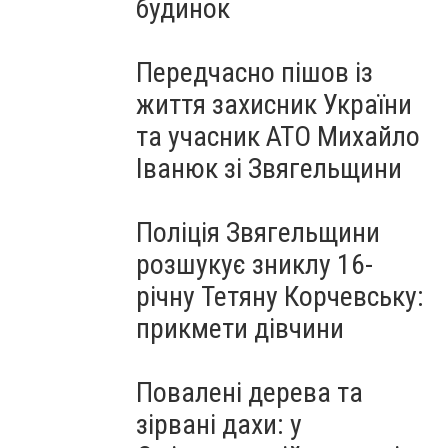
будинок
Передчасно пішов із
життя захисник України
та учасник АТО Михайло
Іванюк зі Звягельщини
Поліція Звягельщини
розшукує зниклу 16-
річну Тетяну Корчевську:
прикмети дівчини
Повалені дерева та
зірвані дахи: у