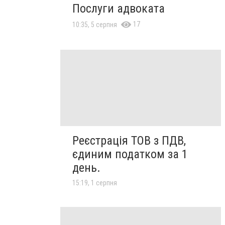
Послуги адвоката
17
10:35, 5 серпня
Реєстрація ТОВ з ПДВ,
єдиним податком за 1
день.
15:19, 1 серпня