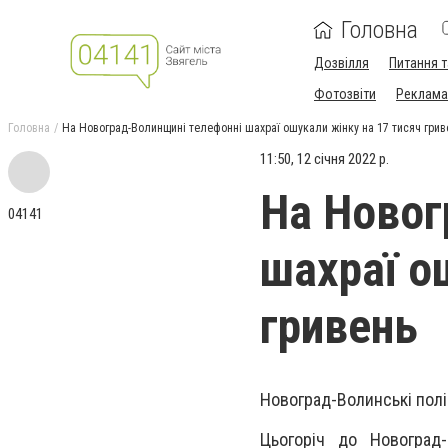
Головна
Дозвілля
Питання т
Фотозвіти
Реклама 
Головна
На Новоград-Волинщині телефонні шахраї ошукали жінку на 17 тисяч грив
11:50, 12 січня 2022 р.
На Новог
04141
шахраї о
гривень
Новоград-Волинські пол
Цьогоріч до Новоград-