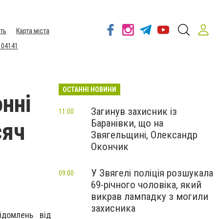
ть
Карта міста
 04141
ОСТАННІ НОВИНИ
нні
Загинув захисник із
11:00
Баранівки, що на
сяч
Звягельщині, Олександр
Окончик
У Звягелі поліція розшукала
09:00
69-річного чоловіка, який
викрав лампадку з могили
захисника
ідомлень від