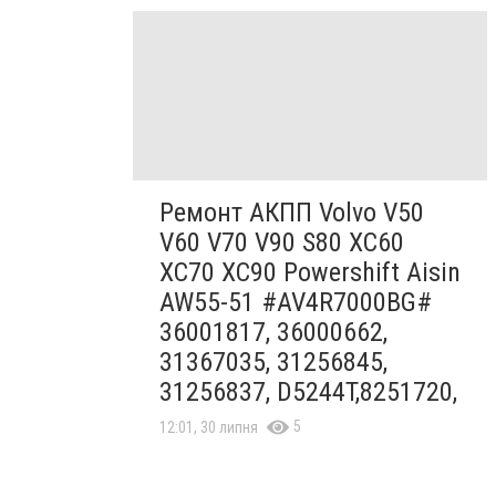
Ремонт АКПП Volvo V50
V60 V70 V90 S80 XC60
XC70 XC90 Powershift Aisin
AW55-51 #AV4R7000BG#
36001817, 36000662,
31367035, 31256845,
31256837, D5244T,8251720,
5
12:01, 30 липня