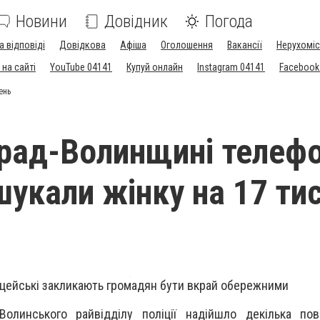
Новини
Довідник
Погода
а відповіді
Довідкова
Афіша
Оголошення
Вакансії
Нерухоміс
на сайті
YouTube 04141
Купуй онлайн
Instagram 04141
Facebook
ень
рад-Волинщині телефо
шукали жінку на 17 ти
іцейські закликають громадян бути вкрай обережними
Волинського райвідділу поліції надійшло декілька пов