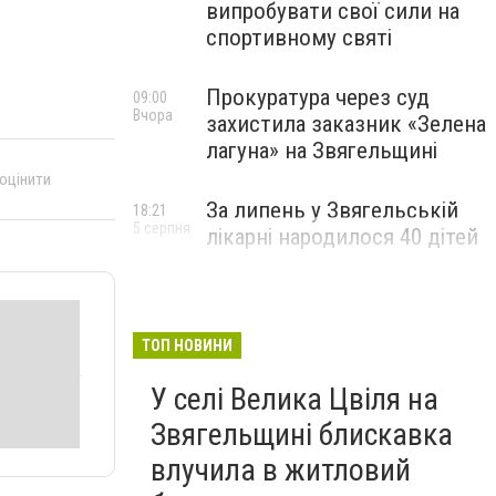
випробувати свої сили на
спортивному святі
Прокуратура через суд
09:00
Вчора
захистила заказник «Зелена
лагуна» на Звягельщині
 оцінити
За липень у Звягельській
18:21
5 серпня
лікарні народилося 40 дітей
ТОП НОВИНИ
У селі Велика Цвіля на
Звягельщині блискавка
влучила в житловий