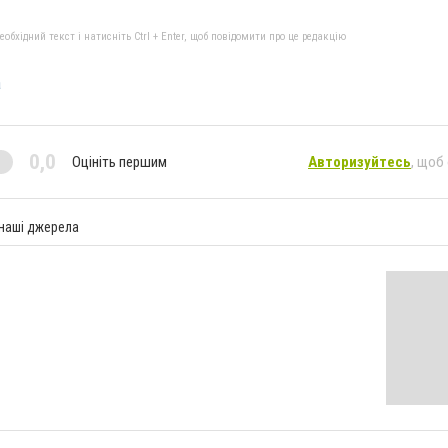
бхідний текст і натисніть Ctrl + Enter, щоб повідомити про це редакцію
а
0,0
Оцініть першим
Авторизуйтесь
, щоб
 наші джерела