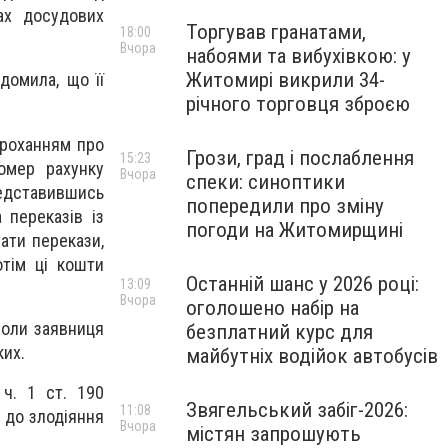
ах досудових
Торгував гранатами,
18:00
Вчора
набоями та вибухівкою: у
Житомирі викрили 34-
домила, що її
річного торговця зброєю
проханням про
Грози, град і послаблення
15:23
омер рахунку
Вчора
спеки: синоптики
едставившись
попередили про зміну
 переказів із
погоди на Житомирщині
вати перекази,
отім ці кошти
Останній шанс у 2026 році:
13:09
Вчора
оголошено набір на
Коли заявниця
безплатний курс для
ьких.
майбутніх водійок автобусів
 ч. 1 ст. 190
Звягельський забіг-2026:
11:08
 до злодіяння
Вчора
містян запрошують