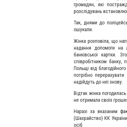
громадян, які постраж
розслідувань встановлюю
Так, днями до поліцейс
ошукали.
Жінка розповіла, що на
надання допомоги на л
банківської картки. З
співробітником банку, 
Польщі від благодійного
потрібно перерахувати 
надійдуть до неї знову.
Відтак жінка погодилас
не отримала своїх гроше
Наразі за вказаним фа
(Шахрайство) КК України
осіб