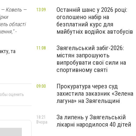
Останній шанс у 2026 році:
в — Ковель —
13:09
оголошено набір на
ірки
безплатний курс для
ель області
майбутніх водійок автобусів
ння," -
Звягельський забіг-2026:
11:08
кту, та
містян запрошують
випробувати свої сили на
спортивному святі
Прокуратура через суд
09:00
захистила заказник «Зелена
тобы оценить
лагуна» на Звягельщині
За липень у Звягельській
18:21
Вчора
лікарні народилося 40 дітей