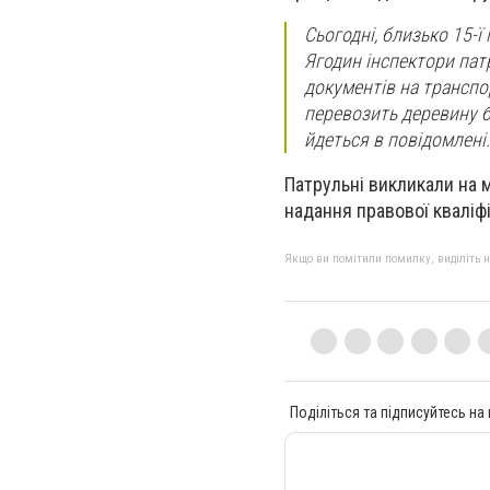
Сьогодні, близько 15-ї
Ягодин інспектори патр
документів на транспо
перевозить деревину бе
йдеться в повідомлені.
Патрульні викликали на м
надання правової кваліфік
Якщо ви помітили помилку, виділіть нео
Поділіться та підписуйтесь на