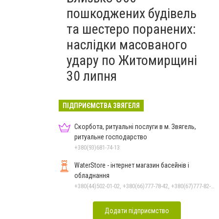
пошкоджених будівель
та шестеро поранених:
наслідки масованого
удару по Житомирщині
30 липня
ПІДПРИЄМСТВА ЗВЯГЕЛЯ
Скорбота, ритуальні послуги в м. Звягель,
ритуальне господарство
+380(93)681-74-13
WaterStore - інтернет магазин басейнів і
обладнання
+380(44)502-01-02, +380(66)777-78-42, +380(67)777-82-19, +380(67)890-80-80, +380(73)890-80-80, +380(44)502-01-03
Додати підприємство