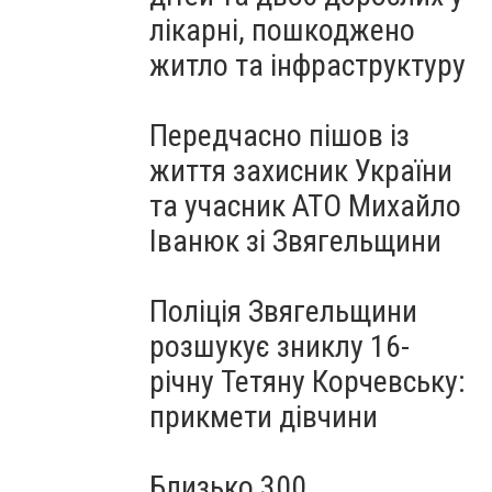
лікарні, пошкоджено
житло та інфраструктуру
Передчасно пішов із
життя захисник України
та учасник АТО Михайло
Іванюк зі Звягельщини
Поліція Звягельщини
розшукує зниклу 16-
річну Тетяну Корчевську:
прикмети дівчини
Близько 300