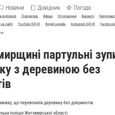
Новини
Довідник
Погода
а відповіді
Довідкова
Афіша
Оголошення
Вакансії
Нерухоміс
на сайті
YouTube 04141
Купуй онлайн
Instagram 04141
Facebook
тів
ирщині партульні зуп
ку з деревиною без
ів
ажівку, що перевозила деревину без документів.
льна поліція Житомирської області.