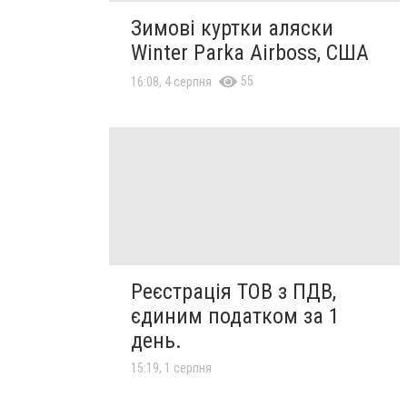
Зимові куртки аляски
Winter Parka Airboss, США
55
16:08, 4 серпня
Реєстрація ТОВ з ПДВ,
єдиним податком за 1
день.
15:19, 1 серпня