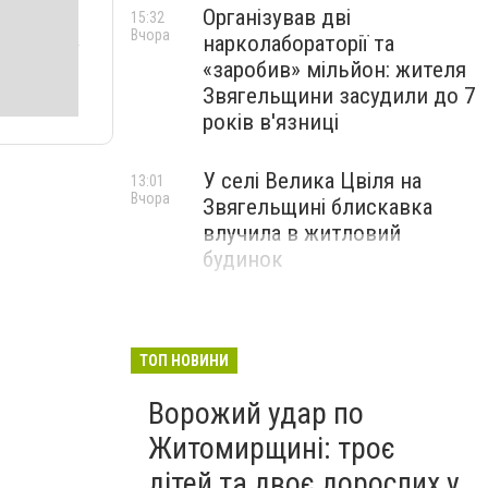
Організував дві
15:32
Вчора
нарколабораторії та
«заробив» мільйон: жителя
Звягельщини засудили до 7
років в'язниці
У селі Велика Цвіля на
13:01
Вчора
Звягельщині блискавка
влучила в житловий
будинок
ТОП НОВИНИ
Ворожий удар по
Житомирщині: троє
дітей та двоє дорослих у