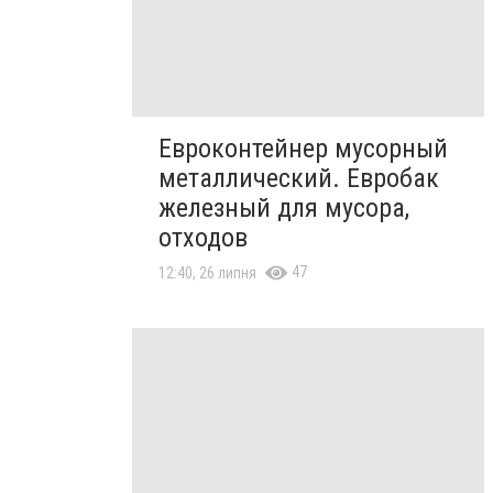
Евроконтейнер мусорный
металлический. Евробак
железный для мусора,
отходов
47
12:40, 26 липня