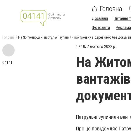
Головна
Дозвілля
Питання т
Фотозвіти
Реклама 
Головна
На Житомирщині партульні зупинили вантажівку з деревиною без докумен
17:10, 7 лютого 2022 р.
На Житом
04141
вантажів
документ
Патрульні зупинили вант
Про це повідомляє Патру