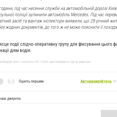
 години, під час несення служби на автомобільній дорозі Киї
ульної поліції зупинили автомобіль Mercedes. Під час перев
ртний засіб та вантаж інспектори виявили, що 28-річний жит
з жодних документів, до того ж не може пояснити її походже
ісце події слідчо-оперативну групу для фіксування цього фа
ації діям водія.
бхідний текст і натисніть Ctrl + Enter, щоб повідомити про це редакцію
0,0
Оцініть першим
Авторизируйтесь
, ч
 наші джерела