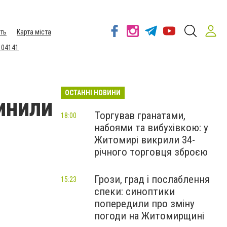
ть
Карта міста
 04141
ОСТАННІ НОВИНИ
инили
Торгував гранатами,
18:00
набоями та вибухівкою: у
Житомирі викрили 34-
річного торговця зброєю
Грози, град і послаблення
15:23
спеки: синоптики
попередили про зміну
погоди на Житомирщині