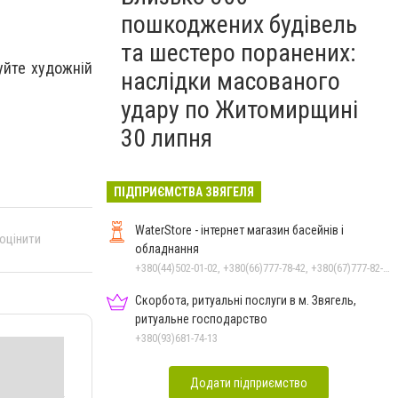
пошкоджених будівель
та шестеро поранених:
уйте художній
наслідки масованого
удару по Житомирщині
30 липня
ПІДПРИЄМСТВА ЗВЯГЕЛЯ
WaterStore - інтернет магазин басейнів і
 оцінити
обладнання
+380(44)502-01-02, +380(66)777-78-42, +380(67)777-82-19, +380(67)890-80-80, +380(73)890-80-80, +380(44)502-01-03
Скорбота, ритуальні послуги в м. Звягель,
ритуальне господарство
+380(93)681-74-13
Додати підприємство