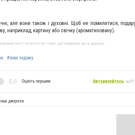
чні, але вони також і духовні. Щоб не помилитися, подар
у, наприклад, картину або свічку (ароматизовану).
бхідний текст і натисніть Ctrl + Enter, щоб повідомити про це редакцію
ок
#знак зодіаку
0,0
Оцініть першим
Авторизуйтесь
, щоб
 наші джерела