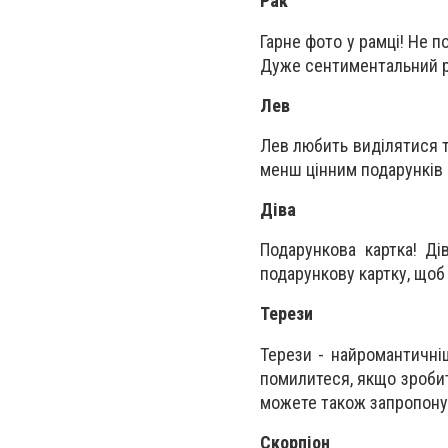
Рак
Гарне фото у рамці! Не 
Дуже сентиментальний р
Лев
Лев любить виділятися т
менш цінним подарунків 
Діва
Подарункова картка! Д
подарункову картку, щоб
Терези
Терези - найромантичніши
помилитеся, якщо зробит
можете також запропонув
Скорпіон