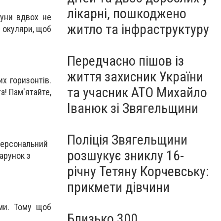
лікарні, пошкоджено
ауни вдвох не
житло та інфраструктуру
 окуляри, щоб
Передчасно пішов із
життя захисник України
х горизонтів.
та учасник АТО Михайло
а! Пам'ятайте,
Іванюк зі Звягельщини
Поліція Звягельщини
 персональний
розшукує зниклу 16-
арунок з
річну Тетяну Корчевську:
прикмети дівчини
ми. Тому щоб
Близько 300