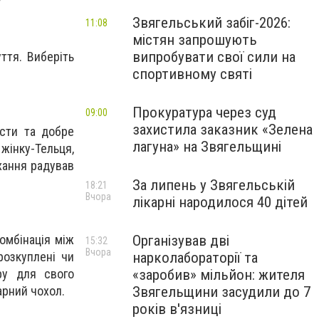
Звягельський забіг-2026:
11:08
містян запрошують
випробувати свої сили на
ття. Виберіть
спортивному святі
Прокуратура через суд
09:00
захистила заказник «Зелена
їсти та добре
лагуна» на Звягельщині
жінку-Тельця,
хання радував
За липень у Звягельській
18:21
Вчора
лікарні народилося 40 дітей
Організував дві
омбінація між
15:32
Вчора
нарколабораторії та
розкуплені чи
«заробив» мільйон: жителя
ру для свого
Звягельщини засудили до 7
арний чохол.
років в'язниці