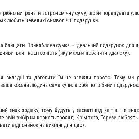
потрібно витрачати астрономічну суму, щоби порадувати ул
ак любить невеликі символічні подарунки.
а блищати. Приваблива сумка – ідеальний подарунок для ць
виявиться і коштовність (яку можна побачити здалеку).
іви складні та догодити їм не завжди просто. Тому ми
 ваша кохана людина сама купила собі потрібний подарунок
й знак зодіаку, тому будуть у захваті від квітів. Не знає
е свій вибір на користь троянд. Крім того, Терези люблять
ати відпочинок на вихідні для двох.