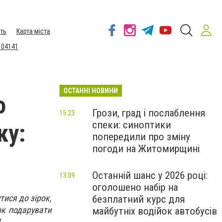
ть
Карта міста
 04141
ОСТАННІ НОВИНИ
о
Грози, град і послаблення
15:23
спеки: синоптики
ку:
попередили про зміну
погоди на Житомирщині
Останній шанс у 2026 році:
13:09
оголошено набір на
ися до зірок,
безплатний курс для
ок подарувати
майбутніх водійок автобусів