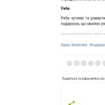
Риби
Риби чутливі та романти
подарунок, що хвилює уяв
Якщо ви помітили помилку, виділіть нео
#день Валентина
#подарун
Поділіться та підписуйтесь на