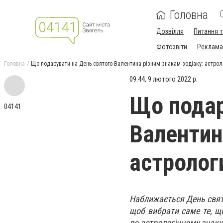
Головна
Дозвілля
Питання т
Фотозвіти
Реклама 
Головна
Що подарувати на День святого Валентина різним знакам зодіаку: астрол
09:44, 9 лютого 2022 р.
Що подар
04141
Валентин
астролог
Наближається День свято
щоб вибрати саме те, щ
по астрологічному знаку