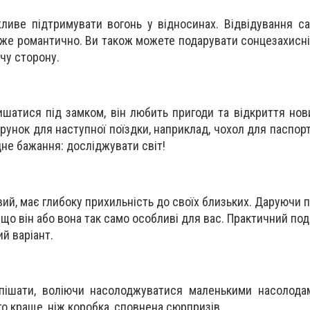
ливе підтримувати вогонь у відносинах. Відвідування с
уже романтично. Ви також можете подарувати сонцезахисні
чу сторону.
шатися під замком, він любить пригоди та відкриття нови
рунок для наступної поїздки, наприклад, чохол для паспорт
не бажання: досліджувати світ!
вий, має глибоку прихильність до своїх близьких. Даруючи
 що він або вона так само особливі для вас. Практичний под
й варіант.
пішати, воліючи насолоджуватися маленькими насолода
го краще, ніж коробка, сповнена сюрпризів.