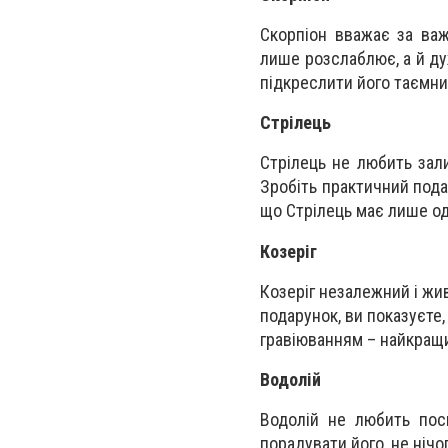
Скорпіон вважає за важ
лише розслаблює, а й д
підкреслити його таємни
Стрілець
Стрілець не любить зали
Зробіть практичний пода
що Стрілець має лише од
Козеріг
Козеріг незалежний і жи
подарунок, ви показуєте,
гравіюванням – найкращи
Водолій
Водолій не любить пос
порадувати його, не нічо