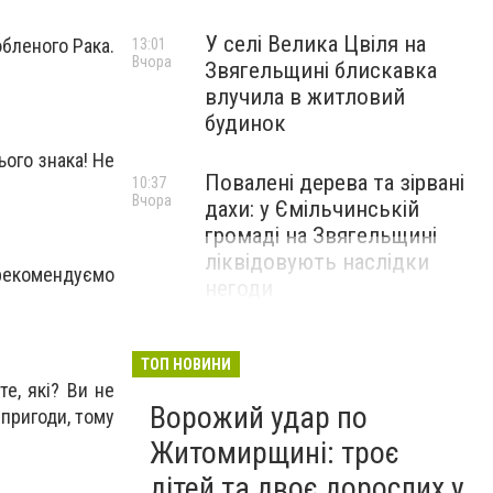
У селі Велика Цвіля на
юбленого Рака.
13:01
Вчора
Звягельщині блискавка
влучила в житловий
будинок
ого знака! Не
Повалені дерева та зірвані
10:37
Вчора
дахи: у Ємільчинській
громаді на Звягельщині
ліквідовують наслідки
 рекомендуємо
негоди
.
ТОП НОВИНИ
те, які? Ви не
Ворожий удар по
 пригоди, тому
Житомирщині: троє
дітей та двоє дорослих у