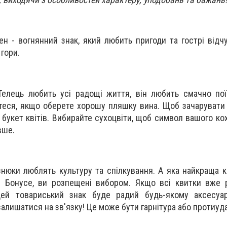
н - вогнянний знак, який любить пригоди та гострі відчу
 гори.
Телець любить усі радощі життя, він любить смачно по
теся, якщо оберете хорошу пляшку вина. Щоб зачарувати 
 букет квітів. Вибирайте сухоцвіти, щоб символ вашого ко
вше.
знюки люблять культуру та спілкування. А яка найкраща к
. Бонусе, ви розпещені вибором. Якщо всі квитки вже 
цей товариський знак буде радий будь-якому аксесуа
алишатися на зв'язку! Це може бути гарнітура або протиуд