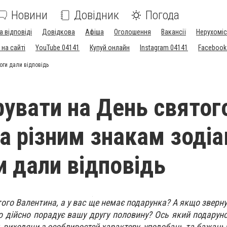
Новини
Довідник
Погода
а відповіді
Довідкова
Афіша
Оголошення
Вакансії
Нерухоміс
на сайті
YouTube 04141
Купуй онлайн
Instagram 04141
Facebook
оги дали відповідь
увати на День святог
а різним знакам зодіа
и дали відповідь
го Валентина, а у вас ще немає подарунка? А якщо звернут
о дійсно порадує вашу другу половину? Ось який подарун
, виходячи з особливостей характеру, уподобань та бажань!