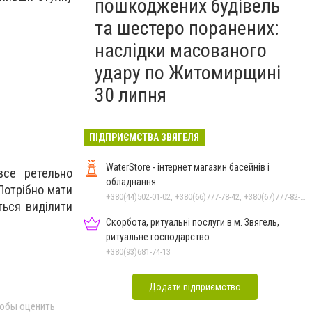
пошкоджених будівель
та шестеро поранених:
наслідки масованого
удару по Житомирщині
30 липня
ПІДПРИЄМСТВА ЗВЯГЕЛЯ
WaterStore - інтернет магазин басейнів і
 все ретельно
обладнання
 Потрібно мати
+380(44)502-01-02, +380(66)777-78-42, +380(67)777-82-19, +380(67)890-80-80, +380(73)890-80-80, +380(44)502-01-03
ться виділити
Скорбота, ритуальні послуги в м. Звягель,
ритуальне господарство
+380(93)681-74-13
Додати підприємство
тобы оценить