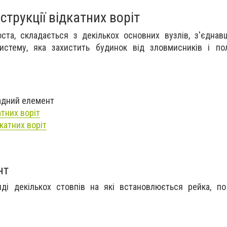
струкції відкатних воріт
ста, складається з декількох основних вузлів, з'єдна
истему, яка захистить будинок від зловмисників і пол
ладний елемент
атних воріт
катних воріт
нт
яді декількох стовпів на які встановлюється рейка, п