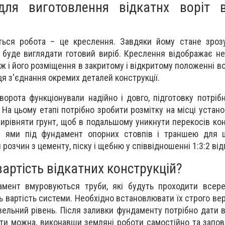
для виготовлення відкатнх воріт 
ться робота – це креслення. Завдяки йому стане зрозу
к буде виглядати готовий виріб. Креслення відображає не
ж і його розміщення в закритому і відкритому положенні во
ця з'єднання окремих деталей конструкції.
ворота функціонували надійно і довго, підготовку потріб
На цьому етапі потрібно зробити розмітку на місці устано
 вирівняти грунт, щоб в подальшому уникнути перекосів кон
ти ями під фундамент опорних стовпів і траншею для 
озчин з цементу, піску і щебню у співвідношенні 1:3:2 від
артість відкатних конструкцій?
амент вмуровуються труби, які будуть проходити всере
ь вартість системи. Необхідно встановлювати їх строго ве
вельний рівень. Після заливки фундаменту потрібно дати 
ти можна, виконавши земляні роботи самостійно та запо