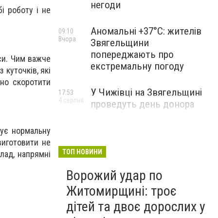
негоди
і роботу і не
Аномальні +37°C: жителів
09:10
Вчора
Звягельщини
попереджають про
си. Чим важче
екстремальну погоду
 куточків, які
дно скоротити
У Чижівці на Звягельщині
17:53
4 серпня
проведуть день донора
чує нормальну
виготовити не
ТОП НОВИНИ
лад, напрямні
Ворожий удар по
Житомирщині: троє
дітей та двоє дорослих у