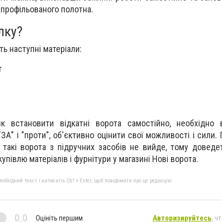
профільованого полотна.
лку?
ь наступні матеріали:
т
 як встановити відкатні ворота самостійно, необхідно
ЗА" і "проти", об'єктивно оцінити свої можливості і сили.
и такі ворота з підручних засобів не вийде, тому доведе
упівлю матеріалів і фурнітури у магазині Нові ворота.
бхідний текст і натисніть Ctrl + Enter, щоб повідомити про це редакцію
0,0
Оцініть першим
Авторизируйтесь
, ч