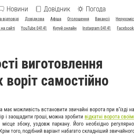
Новини
Довідник
Погода
а відповіді
Довідкова
Афіша
Оголошення
Вакансії
Нерухоміс
на сайті
YouTube 04141
Купуй онлайн
Instagram 04141
Facebook
сті виготовлення
х воріт самостійно
 має можливість встановити звичайні ворота при в'їзді на
ір і заощадити гроші, можна зробити
відкатні ворота свої
о місце збоку, уздовж паркану. Його необхідно регулярн
. Крім того, подібний варіант набагато складніший звичайного