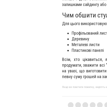
залишками сайдингу або 
Чим обшити сту
Для цього використовуют
Профільований лис
Деревину
Металеві листи
Пластикові панелі
Всім, хто цікавиться,
продумати, зважити всі "
на увазі, що виготовит
певну суму грошей на зак
Якщо ви помітили помилку, виділіть нео