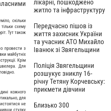
лікарні, пошкоджено
власними
житло та інфраструктуру
міло, скільки
Передчасно пішов із
 тільки схему
ріт. Тут також
життя захисник України
та учасник АТО Михайло
но провести з
Іванюк зі Звягельщини
вки майбутніх
струкції. Крім
Поліція Звягельщини
швелера. Для
повідно.
розшукує зниклу 16-
річну Тетяну Корчевську:
прикмети дівчини
дині кожного
ртикально, для
вистоятися не
Близько 300
внивши стулку