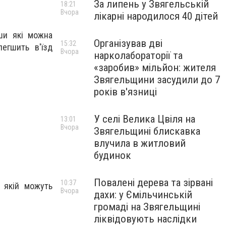
За липень у Звягельській
18:21
Вчора
лікарні народилося 40 дітей
вши які можна
Організував дві
15:32
егшить в'їзд
Вчора
нарколабораторії та
«заробив» мільйон: жителя
Звягельщини засудили до 7
років в'язниці
У селі Велика Цвіля на
13:01
Вчора
Звягельщині блискавка
влучила в житловий
будинок
Повалені дерева та зірвані
10:37
о якій можуть
Вчора
дахи: у Ємільчинській
громаді на Звягельщині
ліквідовують наслідки