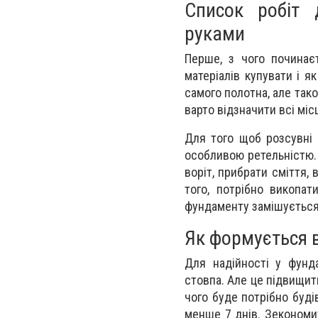
Список робіт 
руками
Перше, з чого починає
матеріалів купувати і я
самого полотна, але тако
варто відзначити всі міс
Для того щоб розсувні 
особливою ретельністю. 
воріт, прибрати сміття,
того, потрібно викопа
фундаменту замішується р
Як формується в
Для надійності у фунд
стовпа. Але це підвищит
чого буде потрібно буді
менше 7 днів. Зекономи