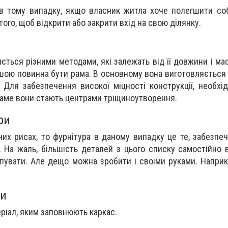
в тому випадку, якщо власник житла хоче полегшити соб
ого, щоб відкрити або закрити вхід на свою ділянку.
ється різними методами, які залежать від її довжини і ма
ішою повинна бути рама. В основному вона виготовляється з
Для забезпечення високої міцності конструкції, необхі
 Саме вони стають центрами тріщиноутворення.
ри
них рисах, то фурнітура в даному випадку це те, забезпе
ї. На жаль, більшість деталей з цього списку самостійно 
упувати. Але дещо можна зробити і своїми руками. Наприк
ки
ріал, яким заповнюють каркас.