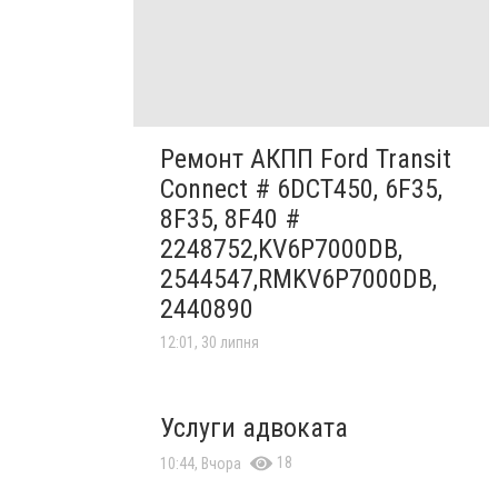
Ремонт АКПП Ford Transit
Connect # 6DCT450, 6F35,
8F35, 8F40 #
2248752,KV6P7000DB,
2544547,RMKV6P7000DB,
2440890
12:01, 30 липня
Услуги адвоката
18
10:44, Вчора