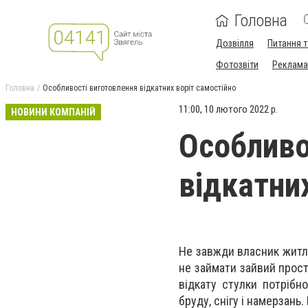
Головна
Дозвілля
Питання т
Фотозвіти
Реклама 
Головна
Особливості виготовлення відкатних воріт самостійно
11:00, 10 лютого 2022 р.
НОВИНИ КОМПАНІЙ
Особливо
відкатни
Не завжди власник житла
не займати зайвий прост
відкату стулки потрібн
бруду, снігу і намерзань