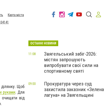
ть
Карта міста
 04141
ОСТАННІ НОВИНИ
Звягельський забіг-2026:
11:08
містян запрошують
випробувати свої сили на
спортивному святі
Прокуратура через суд
09:00
 ділянку. Щоб
захистила заказник «Зелена
ми руками
. Для
лагуна» на Звягельщині
о очищати від
.