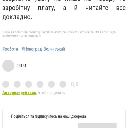
заробітну плату, а й читайте все
докладно.
Якщо ви помітили помилку, виділіть необхідний текст і натисніть Ctrl + Enter, щоб
повідомити про це редакцію
#робота
#Новоград-Волинський
04141
0,0
Авторизируйтесь
, чтобы оценить
Поділіться та підписуйтесь на наші джерела