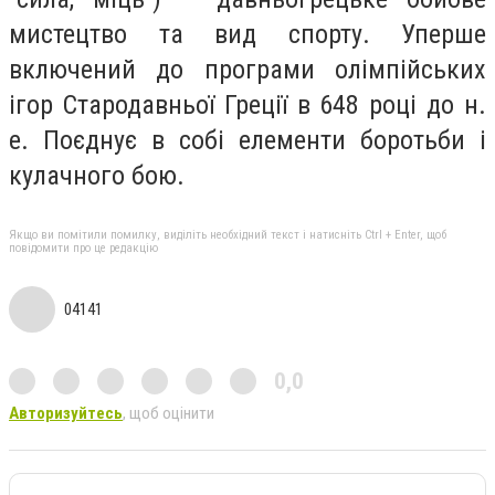
мистецтво та вид спорту. Уперше
включений до програми олімпійських
ігор Стародавньої Греції в 648 році до н.
е. Поєднує в собі елементи боротьби і
кулачного бою.
Якщо ви помітили помилку, виділіть необхідний текст і натисніть Ctrl + Enter, щоб
повідомити про це редакцію
04141
0,0
Авторизуйтесь
, щоб оцінити