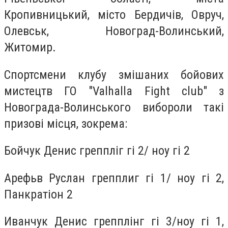
Кропивницький, місто Бердичів, Овруч,
Олевськ, Новоград-Волинський,
Житомир.
Спортсмени клубу змішаних бойових
мистецтв ГО "Valhalla Fight club" з
Новограда-Волинського вибороли такі
призові місця, зокрема:
Бойчук Денис греппліг гі 2/ ноу гі 2
Арефьв Руслан грепплиг гі 1/ ноу гі 2,
Панкратіон 2
Иванчук Денис грепплінг гі 3/ноу гі 1,