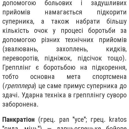
допомогою больових і задушливих
прийомів намагається підкорити
суперника, а також набрати більшу
кількість очок у процесі боротьби за
допомогою різних технічних прийомів
(звалювань, захоплень, кидків,
переворотів, підніжок, підсічок тощо).
Грепплінг є боротьбою на підкорення,
тобто основна мета спортсмена
(
грепплера
) це саме примус суперника до
здачі. Ударна техніка в грепплінгу суворо
заборонена.
Панкратіон
(грец. pan ''усе''; грец. kratos
''сила, міць'') — давньогрецьке бойове