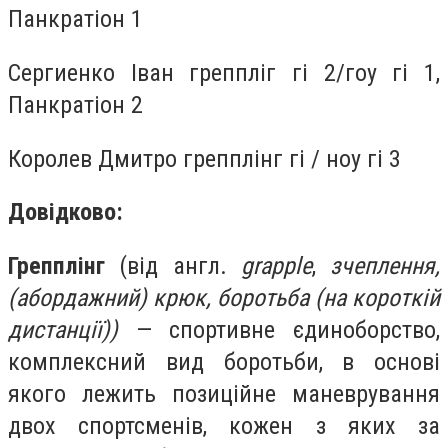
Панкратіон 1
Сергиенко Іван греппліг гі 2/гоу гі 1,
Панкратіон 2
Королев Дмитро грепплінг гі / ноу гі 3
Довідково:
Грепплінг
(від англ.
grapple
,
зчеплення,
(абордажний) крюк, боротьба (на короткій
дистанції))
— спортивне єдиноборство,
комплексний вид боротьби, в основі
якого лежить позиційне маневрування
двох спортсменів, кожен з яких за