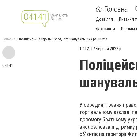
Головна
Дозвілля
Питання т
Фотозвіти
Реклама 
Головна
Поліцейські викрили ще одного шанувальника рашистів
17:12, 17 червня 2022 р.
Поліцейс
04141
шануваль
У середині травня прав
торгівельному закладі п
допомогу братньому укра
висловлював підтримку р
об'єктів на території Жи