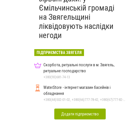
Ємільчинській громаді
на Звягельщині
ліквідовують наслідки
негоди
ПІДПРИЄМСТВА ЗВЯГЕЛЯ
Скорбота, ритуальні послуги в м. Звягель,
ритуальне господарство
+380(93)681-74-13
WaterStore - інтернет магазин басейнів і
обладнання
+380(44)502-01-02, +380(66)777-78-42, +380(67)777-82-19, +380(67)890-80-80, +380(73)890-80-80, +380(44)502-01-03
Додати підприємство