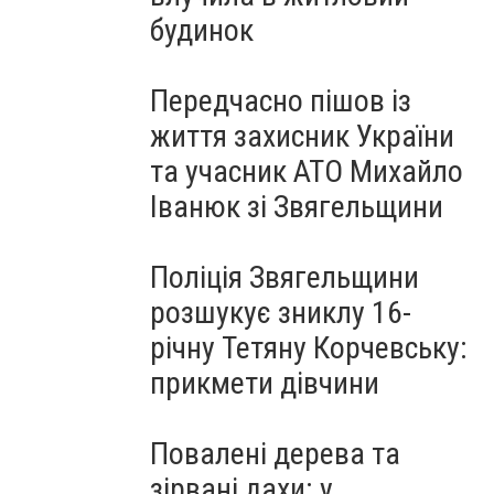
будинок
Передчасно пішов із
життя захисник України
та учасник АТО Михайло
Іванюк зі Звягельщини
Поліція Звягельщини
розшукує зниклу 16-
річну Тетяну Корчевську:
прикмети дівчини
Повалені дерева та
зірвані дахи: у