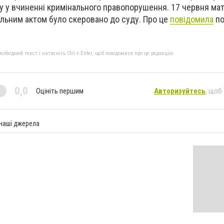
ру у вчиненні кримінального правопорушення. 17 червня ма
льним актом було скеровано до суду. Про це
повідомила
по
бхідний текст і натисніть Ctrl + Enter, щоб повідомити про це редакцію
0,0
Оцініть першим
Авторизуйтесь
, щоб
 наші джерела