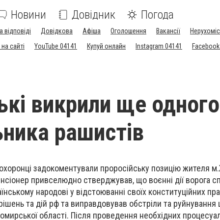
Новини
Довідник
Погода
а відповіді
Довідкова
Афіша
Оголошення
Вакансії
Нерухоміс
на сайті
YouTube 04141
Купуй онлайн
Instagram 04141
Facebook
ькі викрили ще одного
ника рашистів
оохоронці задокоментували проросійську позицію жителя м
енсіонер привселюдно стверджував, що воєнні дії ворога с
їнському народові у відстоюванні своїх конституційних пра
ішень та дій рф та виправдовував обстріли та руйнування 
томирської області. Після проведення необхідних процесуал