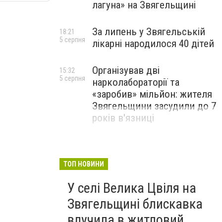
лагуна» на Звягельщині
За липень у Звягельській
18:21
5 серпня
лікарні народилося 40 дітей
Організував дві
15:32
5 серпня
нарколабораторії та
«заробив» мільйон: жителя
Звягельщини засудили до 7
років в'язниці
ТОП НОВИНИ
У селі Велика Цвіля на
Звягельщині блискавка
влучила в житловий