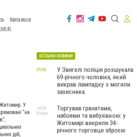
ть
Карта міста
 04141
ОСТАННІ НОВИНИ
У Звягелі поліція розшукала
09:00
69-річного чоловіка, який
викрав лампадку з могили
захисника
.Житомир. У
Торгував гранатами,
18:00
прямовані "на
Вчора
набоями та вибухівкою: у
в",
Житомирі викрили 34-
цивільних
річного торговця зброєю
ьних дій,