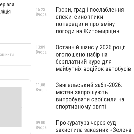
теріали
Грози, град і послаблення
15:23
ліція
Вчора
спеки: синоптики
попередили про зміну
погоди на Житомирщині
Останній шанс у 2026 році:
13:09
Вчора
оголошено набір на
 оцінити
безплатний курс для
майбутніх водійок автобусів
Звягельський забіг-2026:
11:08
Вчора
містян запрошують
випробувати свої сили на
спортивному святі
Прокуратура через суд
09:00
Вчора
захистила заказник «Зелена