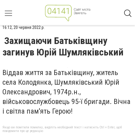
16:12, 20 червня 2022 р.
Захищаючи Батьківщину
загинув Юрій Шумляківський
Віддав життя за Батьківщину, житель
села Колодянка, Шумляківський Юрій
Олександрович, 1974р.н.,
військовослужбовець 95-ї бригади. Вічна
і світла пам'ять Герою!
Якщо ви помітили помилку, виділіть необхідний текст і натисніть Ctrl + Enter, щоб
повідомити про це редакцію