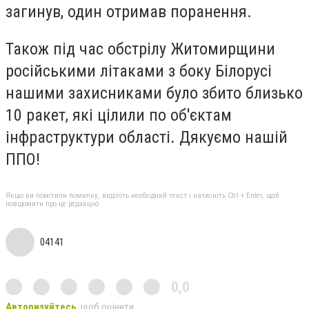
загинув, один отримав поранення.
Також під час обстрілу Житомирщини
російськими літаками з боку Білорусі
нашими захисниками було збито близько
10 ракет, які цілили по об'єктам
інфраструктури області. Дякуємо нашій
ППО!
Якщо ви помітили помилку, виділіть необхідний текст і натисніть Ctrl + Enter, щоб
повідомити про це редакцію
04141
0,0
Авторизуйтесь
, щоб оцінити