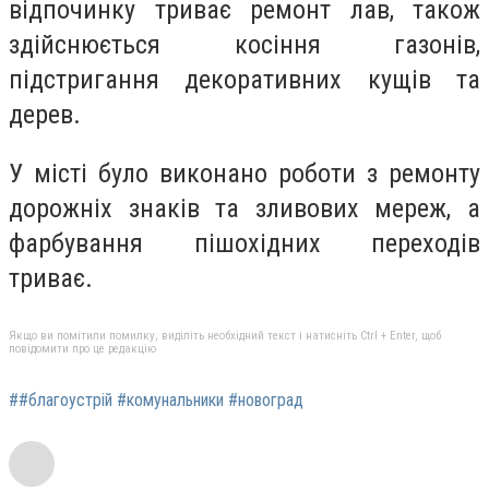
відпочинку триває ремонт лав, також
здійснюється косіння газонів,
підстригання декоративних кущів та
дерев.
У місті було виконано роботи з ремонту
дорожніх знаків та зливових мереж, а
фарбування пішохідних переходів
триває.
Якщо ви помітили помилку, виділіть необхідний текст і натисніть Ctrl + Enter, щоб
повідомити про це редакцію
##благоустрій #комунальники #новоград