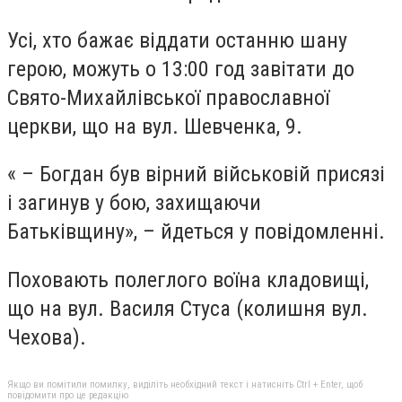
Усі, хто бажає віддати останню шану
герою, можуть о 13:00 год завітати до
Свято-Михайлівської православної
церкви, що на вул. Шевченка, 9.
« – Богдан був вірний військовій присязі
і загинув у бою, захищаючи
Батьківщину», – йдеться у повідомленні.
Поховають полеглого воїна кладовищі,
що на вул. Василя Стуса (колишня вул.
Чехова).
Якщо ви помітили помилку, виділіть необхідний текст і натисніть Ctrl + Enter, щоб
повідомити про це редакцію