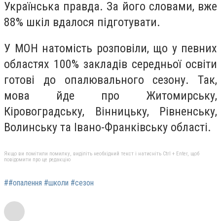
Українська правда. За його словами, вже
88% шкіл вдалося підготувати.
У МОН натомість розповіли, що у певних
областях 100% закладів середньої освіти
готові до опалювального сезону. Так,
мова йде про Житомирську,
Кіровоградську, Вінницьку, Рівненську,
Волинську та Івано-Франківську області.
Якщо ви помітили помилку, виділіть необхідний текст і натисніть Ctrl + Enter, щоб
повідомити про це редакцію
##опалення #школи #сезон