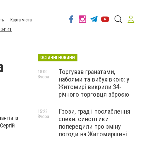
ть
Карта міста
 04141
ОСТАННІ НОВИНИ
а
Торгував гранатами,
18:00
Вчора
набоями та вибухівкою: у
Житомирі викрили 34-
річного торговця зброєю
Грози, град і послаблення
15:23
Вчора
антів із
спеки: синоптики
 Сергій
попередили про зміну
погоди на Житомирщині