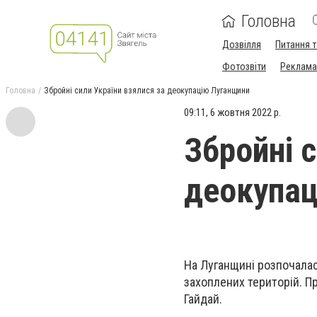
Головна
Дозвілля
Питання т
Фотозвіти
Реклама 
Головна
Збройні сили України взялися за деокупацію Луганщини
09:11, 6 жовтня 2022 р.
Збройні 
деокупац
На Луганщині розпочалась
захоплених територій. П
Гайдай.