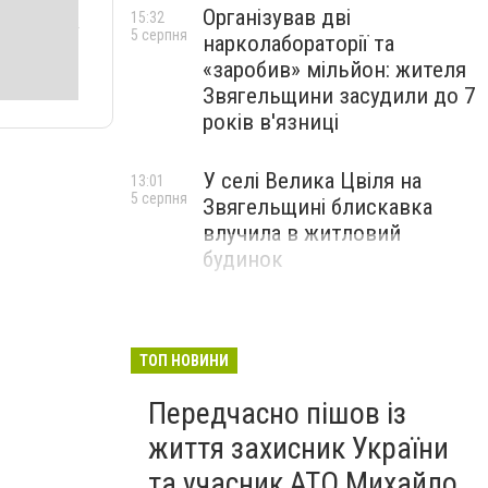
Організував дві
15:32
5 серпня
нарколабораторії та
«заробив» мільйон: жителя
Звягельщини засудили до 7
років в'язниці
У селі Велика Цвіля на
13:01
5 серпня
Звягельщині блискавка
влучила в житловий
будинок
ТОП НОВИНИ
Передчасно пішов із
життя захисник України
та учасник АТО Михайло