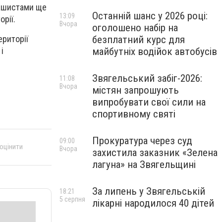
рашистами ще
Останній шанс у 2026 році:
13:09
рії.
Вчора
оголошено набір на
безплатний курс для
ериторії
майбутніх водійок автобусів
і
Звягельський забіг-2026:
11:08
Вчора
містян запрошують
випробувати свої сили на
спортивному святі
Прокуратура через суд
09:00
 оцінити
Вчора
захистила заказник «Зелена
лагуна» на Звягельщині
За липень у Звягельській
18:21
5 серпня
лікарні народилося 40 дітей