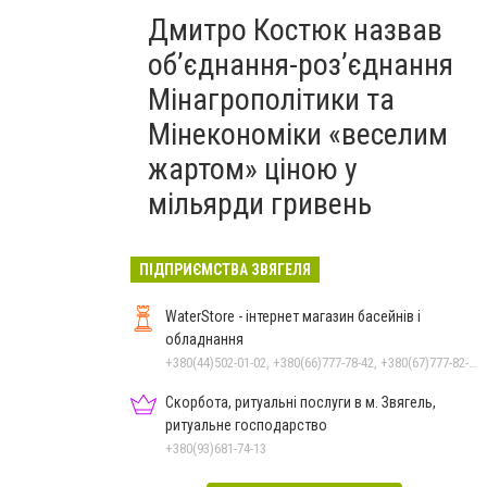
Дмитро Костюк назвав
об’єднання-роз’єднання
Мінагрополітики та
Мінекономіки «веселим
жартом» ціною у
мільярди гривень
ПІДПРИЄМСТВА ЗВЯГЕЛЯ
WaterStore - інтернет магазин басейнів і
обладнання
+380(44)502-01-02, +380(66)777-78-42, +380(67)777-82-19, +380(67)890-80-80, +380(73)890-80-80, +380(44)502-01-03
Скорбота, ритуальні послуги в м. Звягель,
ритуальне господарство
+380(93)681-74-13