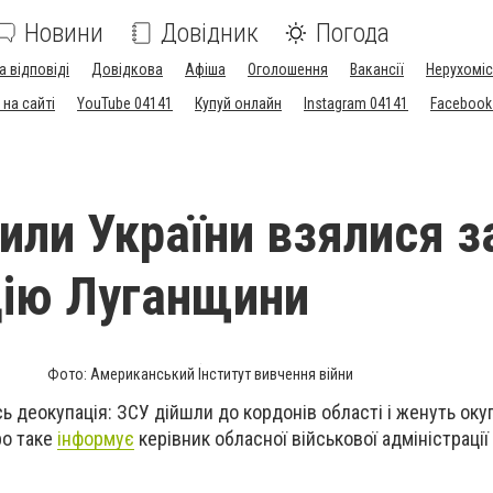
Новини
Довідник
Погода
а відповіді
Довідкова
Афіша
Оголошення
Вакансії
Нерухоміс
на сайті
YouTube 04141
Купуй онлайн
Instagram 04141
Facebook
сили України взялися з
ію Луганщини
Фото: Американський Інститут вивчення війни
 деокупація: ЗСУ дійшли до кордонів області і женуть окуп
ро таке
інформує
керівник обласної військової адміністрації