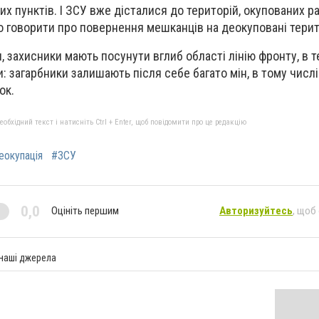
их пунктів. І ЗСУ вже дісталися до територій, окупованих 
о говорити про повернення мешканців на деокуповані терито
, захисники мають посунути вглиб області лінію фронту, в т
: загарбники залишають після себе багато мін, в тому числі 
ок.
бхідний текст і натисніть Ctrl + Enter, щоб повідомити про це редакцію
еокупація
#ЗСУ
0,0
Оцініть першим
Авторизуйтесь
, щоб
 наші джерела