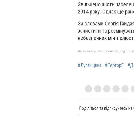
Звільнено шість населен
2014 року. Однак ще ран
За словами Сергія Гайдая
зачистити та розмінувати
небезпечних мін-пелюст
Якщо ви помітили помилку, виділіть нео
#Луганщина
#Терторії
#Д
Поділіться та підписуйтесь на