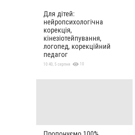
Для дітей:
нейропсихологічна
корекція,
кінезіотейпування,
логопед, корекційний
педагог
10
10:40, 5 серпня
Пропонуємо 100%