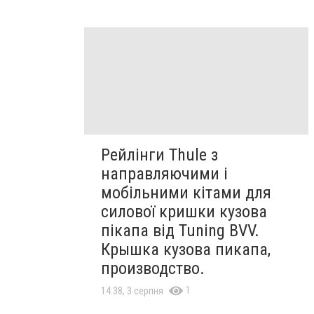
Рейлінги Thule з
направляючими і
мобільними кітами для
силової кришки кузова
пікапа від Tuning BVV.
Крышка кузова пикапа,
производство.
1
14:38, 3 серпня