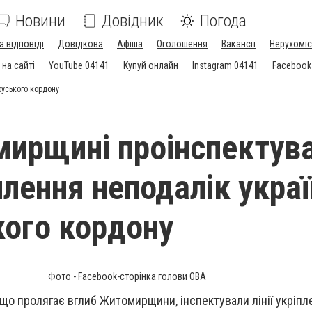
Новини
Довідник
Погода
а відповіді
Довідкова
Афіша
Оголошення
Вакансії
Нерухоміс
на сайті
YouTube 04141
Купуй онлайн
Instagram 04141
Facebook
руського кордону
ирщині проінспектув
іплення неподалік укра
кого кордону
Фото - Facebook-сторінка голови ОВА
 що пролягає вглиб Житомирщини, інспектували лінії укріпл