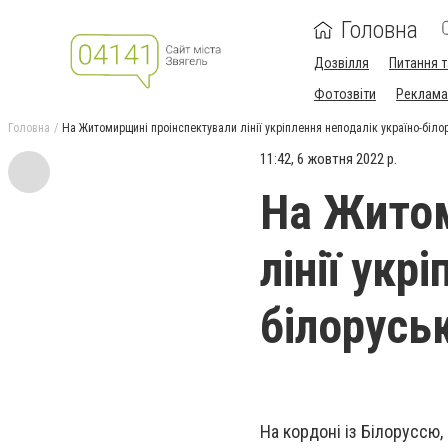
Головна
Дозвілля
Питання т
Фотозвіти
Реклама 
Головна
На Житомирщині проінспектували лінії укріплення неподалік україно-біло
11:42, 6 жовтня 2022 р.
На Житом
лінії укр
білорусь
На кордоні із Білоруссю,