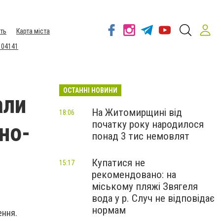
ть
Карта міста
 04141
ОСТАННІ НОВИНИ
али
На Житомирщині від
18:06
початку року народилося
їно-
понад 3 тис немовлят
Купатися не
15:17
рекомендовано: на
міському пляжі Звягеля
вода у р. Случ не відповідає
нормам
ення.