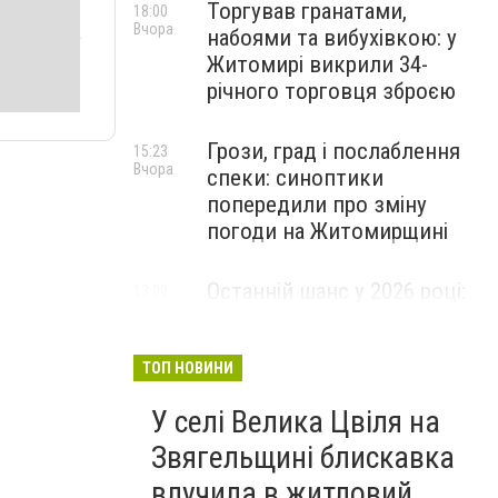
Торгував гранатами,
18:00
Вчора
набоями та вибухівкою: у
Житомирі викрили 34-
річного торговця зброєю
Грози, град і послаблення
15:23
Вчора
спеки: синоптики
попередили про зміну
погоди на Житомирщині
Останній шанс у 2026 році:
13:09
Вчора
оголошено набір на
безплатний курс для
майбутніх водійок автобусів
ТОП НОВИНИ
У селі Велика Цвіля на
Звягельщині блискавка
влучила в житловий