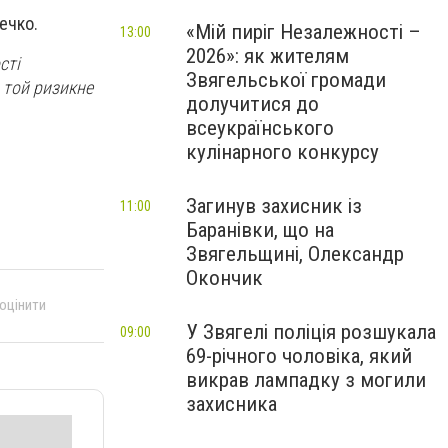
ечко.
«Мій пиріг Незалежності –
13:00
2026»: як жителям
сті
Звягельської громади
 той ризикне
долучитися до
всеукраїнського
кулінарного конкурсу
Загинув захисник із
11:00
Баранівки, що на
Звягельщині, Олександр
Окончик
 оцінити
У Звягелі поліція розшукала
09:00
69-річного чоловіка, який
викрав лампадку з могили
захисника