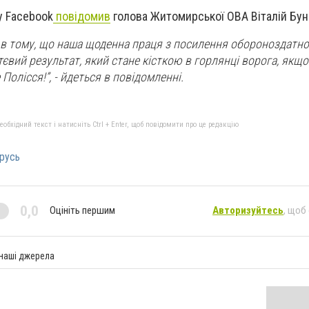
 у Facebook
повідомив
голова Житомирської ОВА Віталій Бун
в тому, що наша щоденна праця з посилення обороноздатно
вий результат, який стане кісткою в горлянці ворога, якщо
Полісся!”, - йдеться в повідомленні.
бхідний текст і натисніть Ctrl + Enter, щоб повідомити про це редакцію
орусь
0,0
Оцініть першим
Авторизуйтесь
, щоб
 наші джерела