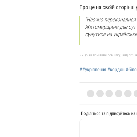
Про це на своїй сторінці
“Наочно переконалися 
Житомирщини дає суттє
сунутися на українське 
Якщо ви помітили помилку, виділіть нео
##укріплення #кордон #біл
Поділіться та підписуйтесь на