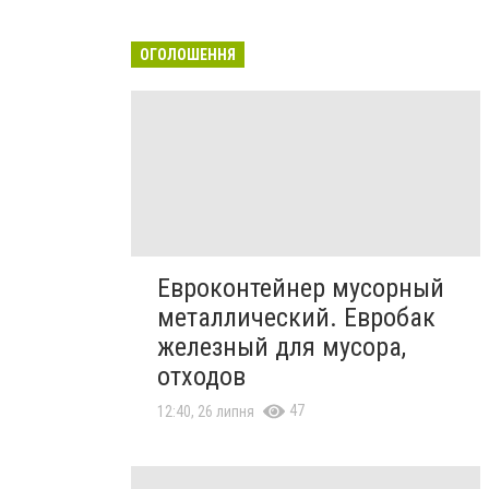
ОГОЛОШЕННЯ
Евроконтейнер мусорный
металлический. Евробак
железный для мусора,
отходов
47
12:40, 26 липня