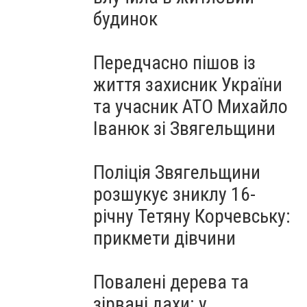
будинок
Передчасно пішов із
життя захисник України
та учасник АТО Михайло
Іванюк зі Звягельщини
Поліція Звягельщини
розшукує зниклу 16-
річну Тетяну Корчевську:
прикмети дівчини
Повалені дерева та
зірвані дахи: у