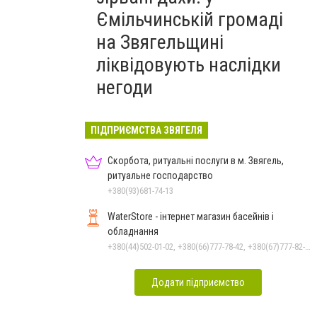
Ємільчинській громаді
на Звягельщині
ліквідовують наслідки
негоди
ПІДПРИЄМСТВА ЗВЯГЕЛЯ
Скорбота, ритуальні послуги в м. Звягель,
ритуальне господарство
+380(93)681-74-13
WaterStore - інтернет магазин басейнів і
обладнання
+380(44)502-01-02, +380(66)777-78-42, +380(67)777-82-19, +380(67)890-80-80, +380(73)890-80-80, +380(44)502-01-03
Додати підприємство