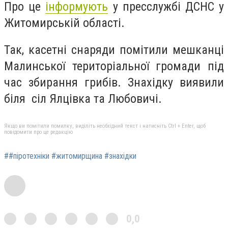
Про це
інформують
у пресслужбі ДСНС у
Житомирській області.
Так, касетні снаряди помітили мешканці
Малинської територіальної громади під
час збирання грибів. Знахідку виявили
біля сіл Ялцівка та Любовичі.
Якщо ви помітили помилку, виділіть необхідний текст і натисніть Ctrl + Enter, щоб
повідомити про це редакцію
##піротехніки #житомирщина #знахідки
0,0