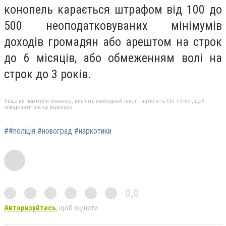
конопель карається штрафом від 100 до
500 неоподатковуваних мінімумів
доходів громадян або арештом на строк
до 6 місяців, або обмеженням волі на
строк до 3 років.
Якщо ви помітили помилку, виділіть необхідний текст і натисніть Ctrl + Enter, щоб
повідомити про це редакцію
##поліція #новоград #наркотики
0,0
Авторизуйтесь
, щоб оцінити