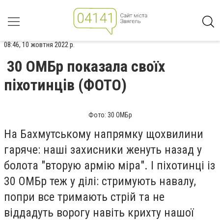
08:46, 10 жовтня 2022 р.
30 ОМБр показала своїх
піхотинців (ФОТО)
Фото: 30 ОМБр
На Бахмутському напрямку щохвилини
гаряче: наші захисники женуть назад у
болота "вторую армію міра". І піхотинці із
30 ОМБр теж у ділі: стримують навалу,
попри все тримають стрій та не
віддадуть ворогу навіть крихту нашої