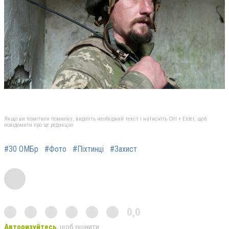
Якщо ви помітили помилку, виділіть необхідний текст і натисніть Ctrl + Enter, щоб
повідомити про це редакцію
#30 ОМБр
#Фото
#Піхтинці
#Захист
0,0
Авторизуйтесь
, щоб оцінити