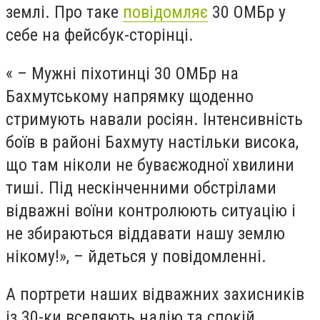
землі. Про таке
повідомляє
30 ОМБр у
себе на фейсбук-сторінці.
« – Мужні піхотинці 30 ОМБр на
Бахмутському напрямку щоденно
стримують навали росіян. Інтенсивність
боїв в районі Бахмуту настільки висока,
що там ніколи не буваєжодної хвилини
тиші. Під нескінченними обстрілами
відважні воїни контролюють ситуацію і
не збираються віддавати нашу землю
нікому!», – йдеться у повідомленні.
А портрети наших відважних захисників
із 30-ки вселяють надію та спокій.