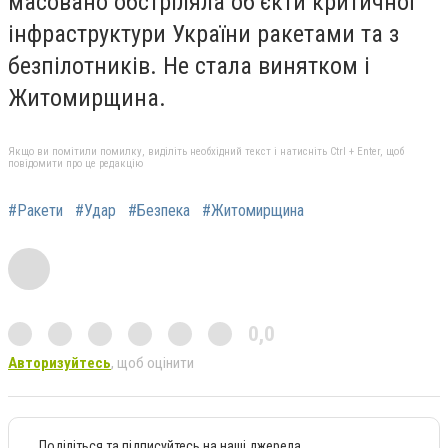
масовано обстріляла об’єкти критичної
інфраструктури України ракетами та з
безпілотників. Не стала винятком і
Житомирщина.
Якщо ви помітили помилку, виділіть необхідний текст і натисніть Ctrl + Enter, щоб
повідомити про це редакцію
#Ракети
#Удар
#Безпека
#Житомирщина
0,0
Авторизуйтесь
, щоб оцінити
Поділіться та підписуйтесь на наші джерела