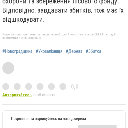
охорони та збереження лісового фонду.
Відповідно, завдавати збитків, тож має їх
відшкодувати.
Якщо ви помітили помилку, виділіть необхідний текст і натисніть Ctrl + Enter, щоб
повідомити про це редакцію
#Новоградщина
#Укрзалізниця
#Дерева
#Збитки
0,0
Авторизуйтесь
, щоб оцінити
Поділіться та підписуйтесь на наші джерела