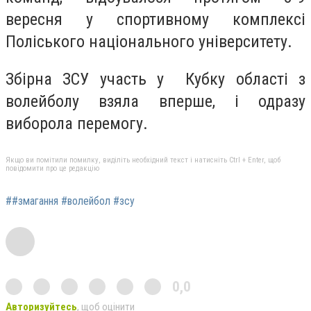
вересня у спортивному комплексі
Поліського національного університету.
Збірна ЗСУ участь у Кубку області з
волейболу взяла вперше, і одразу
виборола перемогу.
Якщо ви помітили помилку, виділіть необхідний текст і натисніть Ctrl + Enter, щоб
повідомити про це редакцію
##змагання #волейбол #зсу
0,0
Авторизуйтесь
, щоб оцінити