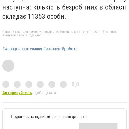
наступна: кількість безробітних в області
складає 11353 особи.
Якщо ви помітили помилку, виділіть необхідний текст і натисніть Ctrl + Enter, щоб
повідомити про це редакцію
##працевлаштування #вакансії #робота
0,0
Авторизуйтесь
, щоб оцінити
Поділіться та підписуйтесь на наші джерела