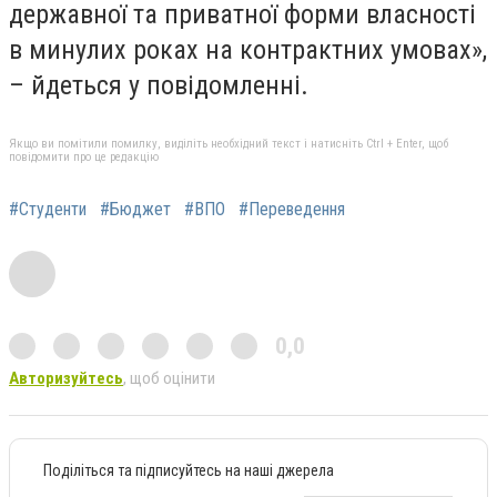
державної та приватної форми власності
в минулих роках на контрактних умовах»,
– йдеться у повідомленні.
Якщо ви помітили помилку, виділіть необхідний текст і натисніть Ctrl + Enter, щоб
повідомити про це редакцію
#Студенти
#Бюджет
#ВПО
#Переведення
0,0
Авторизуйтесь
, щоб оцінити
Поділіться та підписуйтесь на наші джерела