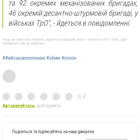
та 92 окремих механізованих бригадах,
46 окремій десантно-штурмовій бригаді, у
військах ТрО”, - йдеться в повідомленні.
Якщо ви помітили помилку, виділіть необхідний текст і натисніть Ctrl + Enter, щоб
повідомити про це редакцію
##військовополонені #обмін #полон
0,0
Авторизуйтесь
, щоб оцінити
Поділіться та підписуйтесь на наші джерела