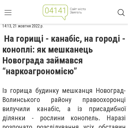
14:13, 21 жовтня 2022 р.
На горищі - канабіс, на городі -
коноплі: як мешканець
Новограда займався
“наркоагрономією”
Із горища будинку мешканця Новоград-
Волинського району правоохоронці
вилучили канабіс, а із присадибної
ділянки - рослини конопель. Наразі
розпочато розслідування усіх обставин