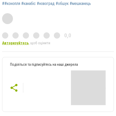
##конопля #канабіс #новоград #обшук #мешканець
0,0
Авторизуйтесь
, щоб оцінити
Поділіться та підписуйтесь на наші джерела