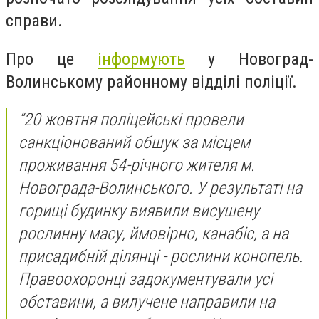
справи.
Про це
інформують
у Новоград-
Волинському районному відділі поліції.
“20 жовтня поліцейські провели
санкціонований обшук за місцем
проживання 54-річного жителя м.
Новограда-Волинського. У результаті на
горищі будинку виявили висушену
рослинну масу, ймовірно, канабіс, а на
присадибній ділянці - рослини конопель.
Правоохоронці задокументували усі
обставини, а вилучене направили на